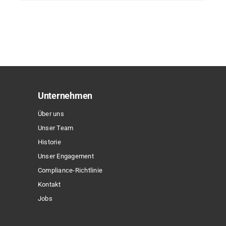
Produkt
weist
mehrere
Varianten
auf.
Die
Optionen
Unternehmen
können
Über uns
auf
Unser Team
der
Historie
Produktseite
Unser Engagement
gewählt
Compliance-Richtlinie
werden
Kontakt
Jobs