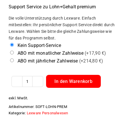
Support Service zu Lohn+Gehalt premium
Die volle Unterstützung durch Lexware. Einfach
mitbestellen: Ihr persönlicher Support Service direkt durch
Lexware. Wählen Sie bitte die gleiche Zahlungsweise wie
für das Programm selbst.
Kein Support-Service
ABO mit monatlicher Zahlweise
(+17,90 €)
ABO mit jährlicher Zahlweise
(+214,80 €)
In den Warenkorb
Lexware
Lohn
exkl. MwSt.
und
Artikelnummer:
SOFT-LOHN-PREM
Gehalt
Kategorie:
Lexware Personalwesen
premium
Menge