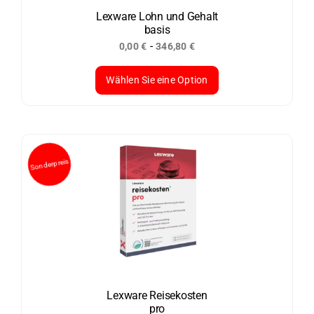
Lexware Lohn und Gehalt
basis
-
0,00
€
346,80
€
Wählen Sie eine Option
Dieses
Produkt
weist
mehrere
Varianten
auf.
Die
Optionen
können
auf
der
Lexware Reisekosten
pro
Produktseite