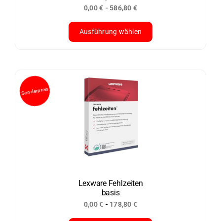
-
0,00
€
586,80
€
gewählt
werden
Ausführung wählen
Dieses
Produkt
weist
mehrere
Varianten
auf.
Die
Optionen
können
auf
der
Lexware Fehlzeiten
basis
Produktseite
-
0,00
€
178,80
€
gewählt