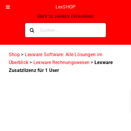
Skip
LexSHOP
ZERTIFIZIERTER LEXWARE GOLD-PARTNER MIT
to
ÜBER 30 JAHREN ERFAHRUNG
content
Suche
nach:
Shop
>
Lexware Software: Alle Lösungen im
Überblick
>
Lexware Rechnungswesen
>
Lexware
Zusatzlizenz für 1 User