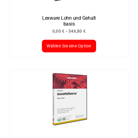
können
auf
der
Lexware Lohn und Gehalt
basis
Produktseite
-
0,00
€
346,80
€
gewählt
werden
Wählen Sie eine Option
Dieses
Produkt
weist
mehrere
Varianten
auf.
Die
Optionen
können
auf