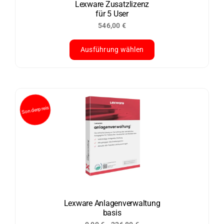
der
Lexware Zusatzlizenz
für 5 User
Produktseite
546,00
€
gewählt
werden
Ausführung wählen
Dieses
Produkt
weist
mehrere
Varianten
auf.
Die
Optionen
können
auf
der
Lexware Anlagenverwaltung
basis
Produktseite