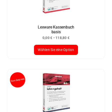
Lexware Kassenbuch
basis
-
0,00
€
118,80
€
Wählen Sie eine Option
Dieses
Produkt
weist
mehrere
Varianten
auf.
Die
Optionen