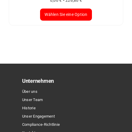
-
0,00
€
226,80
€
gewählt
werden
Wählen Sie eine Option
Dieses
Produkt
weist
mehrere
Varianten
auf.
Die
Optionen
Unternehmen
können
Über uns
auf
Unser Team
der
Historie
Produktseite
Unser Engagement
gewählt
Compliance-Richtlinie
werden