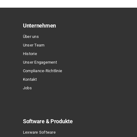
auf.
Die
Optionen
Unternehmen
können
Über uns
auf
Unser Team
der
Historie
Produktseite
Unser Engagement
gewählt
Compliance-Richtlinie
werden
Kontakt
Jobs
Software & Produkte
Lexware Software