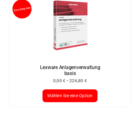
mehrere
Varianten
auf.
Die
Optionen
können
auf
der
Lexware Anlagenverwaltung
basis
Produktseite
-
0,00
€
226,80
€
gewählt
werden
Wählen Sie eine Option
Dieses
Produkt
weist
mehrere
Varianten