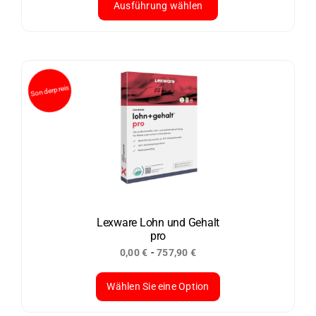
Ausführung wählen
Dieses
Produkt
weist
mehrere
Varianten
auf.
Die
Optionen
können
auf
der
Lexware Lohn und Gehalt
pro
Produktseite
-
0,00
€
757,90
€
gewählt
werden
Wählen Sie eine Option
Dieses