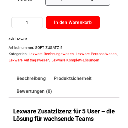
In den Warenkorb
Lexware
Zusatzlizenz
exkl. MwSt.
für
Artikelnummer:
SOFT-ZUSATZ-5
5
Kategorien:
Lexware Rechnungswesen
,
Lexware Personalwesen
,
User
Lexware Auftragswesen
,
Lexware Komplett-Lösungen
Menge
Beschreibung
Produktsicherheit
Bewertungen (0)
Lexware Zusatzlizenz für 5 User – die
Lösung für wachsende Teams