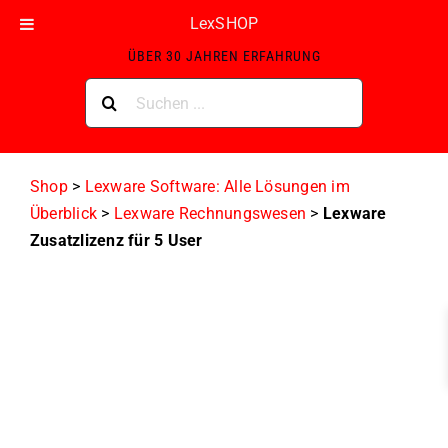
Skip
LexSHOP
ZERTIFIZIERTER LEXWARE GOLD-PARTNER MIT
to
ÜBER 30 JAHREN ERFAHRUNG
content
Suche
nach:
Shop
>
Lexware Software: Alle Lösungen im
Überblick
>
Lexware Rechnungswesen
>
Lexware
Zusatzlizenz für 5 User