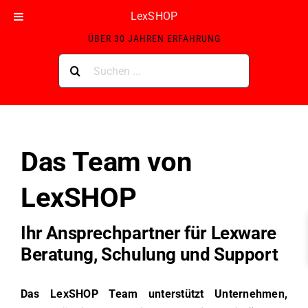
Skip
LexSHOP
ZERTIFIZIERTER LEXWARE GOLD-PARTNER MIT
to
ÜBER 30 JAHREN ERFAHRUNG
content
Suche
nach:
Das Team von
LexSHOP
Ihr Ansprechpartner für Lexware
Beratung, Schulung und Support
Das LexSHOP Team unterstützt Unternehmen,