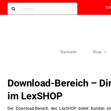
Skip
Suche
ZE
to
nach:
content
Startseite
Shop
Download-Bereich – Dir
im LexSHOP
Der Download-Bereich des LexSHOP bietet Kunden eine