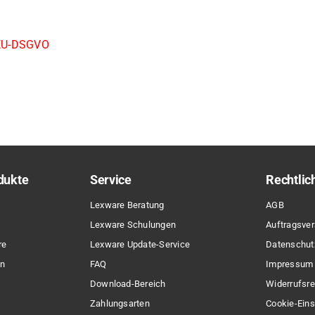
8 EU-DSGVO
dukte
Service
Rechtlic
Lexware Beratung
AGB
Lexware Schulungen
Auftragsver
re
Lexware Update-Service
Datenschut
en
FAQ
Impressum
Download-Bereich
Widerrufsre
Zahlungsarten
Cookie-Eins