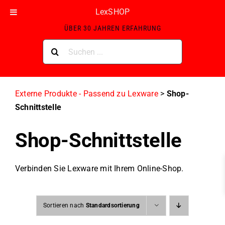
Skip
LexSHOP
ZERTIFIZIERTER LEXWARE GOLD-PARTNER MIT
to
ÜBER 30 JAHREN ERFAHRUNG
content
Suche
nach:
Externe Produkte - Passend zu Lexware
>
Shop-
Schnittstelle
Shop-Schnittstelle
Verbinden Sie Lexware mit Ihrem Online-Shop.
Sortieren nach
Standardsortierung