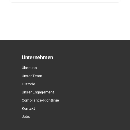
Dieses
Produkt
weist
mehrere
Varianten
auf.
Die
Optionen
Unternehmen
können
Über uns
auf
Unser Team
der
Historie
Produktseite
Unser Engagement
gewählt
Compliance-Richtlinie
werden
Kontakt
Jobs