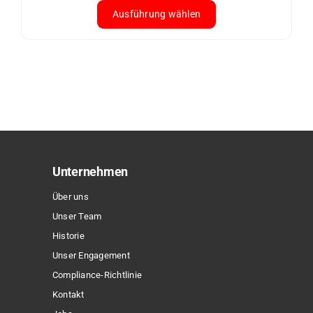
Ausführung wählen
Dieses
Produkt
weist
mehrere
Varianten
auf.
Die
Optionen
Unternehmen
können
Über uns
auf
Unser Team
der
Historie
Produktseite
Unser Engagement
gewählt
Compliance-Richtlinie
werden
Kontakt