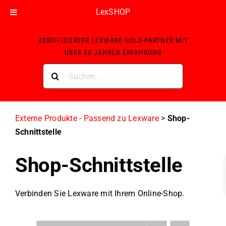
LexSHOP
Skip
ZERTIFIZIERTER LEXWARE GOLD-PARTNER MIT
to
ÜBER 30 JAHREN ERFAHRUNG
content
Suche
nach:
Externe Produkte - Passend zu Lexware
>
Shop-
Schnittstelle
Shop-Schnittstelle
Verbinden Sie Lexware mit Ihrem Online-Shop.