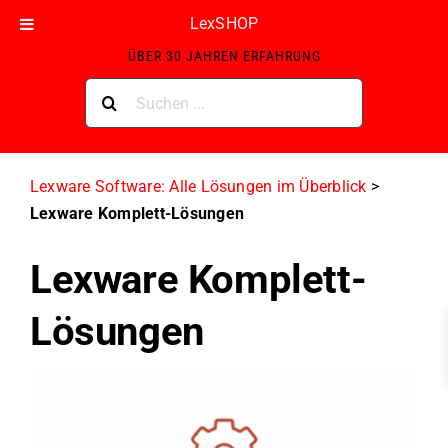
Skip
LexSHOP
ZERTIFIZIERTER LEXWARE GOLD-PARTNER MIT
to
ÜBER 30 JAHREN ERFAHRUNG
content
Suche
nach:
Lexware Software: Alle Lösungen im Überblick
>
Lexware Komplett-Lösungen
Lexware Komplett-
Lösungen