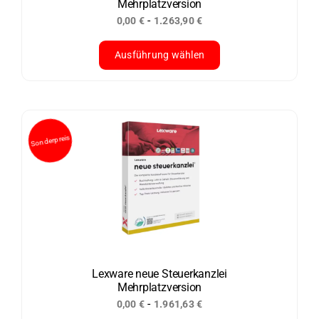
Mehrplatzversion
Produktseite
-
0,00
€
1.263,90
€
gewählt
werden
Ausführung wählen
Dieses
Produkt
weist
mehrere
Varianten
Sonderpreis
auf.
Die
Optionen
können
auf
der
Lexware neue Steuerkanzlei
Mehrplatzversion
Produktseite
-
0,00
€
1.961,63
€
gewählt