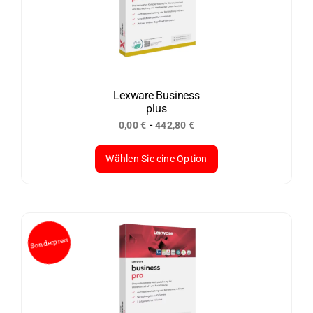
Die
Optionen
können
auf
der
Lexware Business
plus
Produktseite
-
0,00
€
442,80
€
gewählt
werden
Wählen Sie eine Option
Sonderpreis
Dieses
Produkt
weist
mehrere
Varianten
auf.
Die