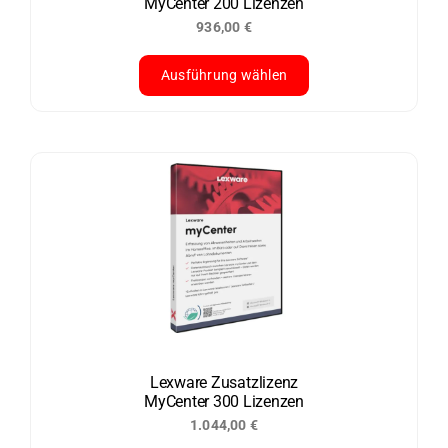
MyCenter 200 Lizenzen
Produktseite
936,00
€
gewählt
werden
Ausführung wählen
Dieses
Produkt
weist
mehrere
Varianten
auf.
Die
Optionen
können
auf
der
Lexware Zusatzlizenz
MyCenter 300 Lizenzen
Produktseite
1.044,00
€
gewählt