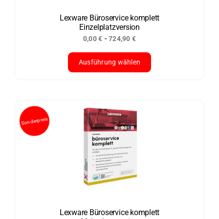
auf
Sonderpreis
der
Lexware Büroservice komplett
Einzelplatzversion
Produktseite
-
0,00
€
724,90
€
gewählt
werden
Ausführung wählen
Dieses
Produkt
weist
mehrere
Varianten
auf.
Die
Optionen
können
auf
der
Lexware Büroservice komplett