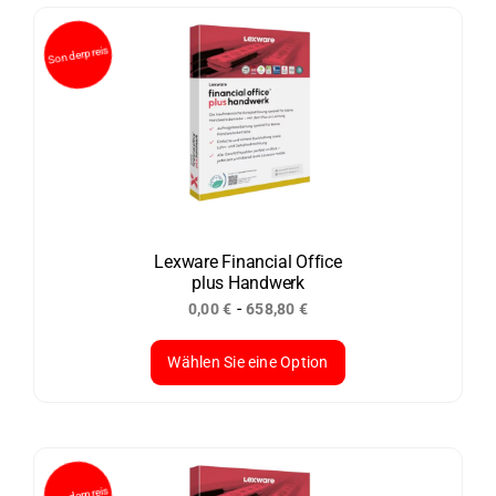
weist
mehrere
Varianten
auf.
Die
Optionen
können
auf
der
Lexware Financial Office
plus Handwerk
Produktseite
-
0,00
€
658,80
€
gewählt
werden
Wählen Sie eine Option
Dieses
Produkt
weist
mehrere