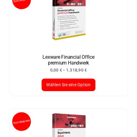
Varianten
Sonderpreis
auf.
Die
Optionen
können
auf
der
Lexware Financial Office
premium Handwerk
Produktseite
-
0,00
€
1.318,90
€
gewählt
werden
Wählen Sie eine Option
Dieses
Produkt
weist
mehrere
Varianten
auf.