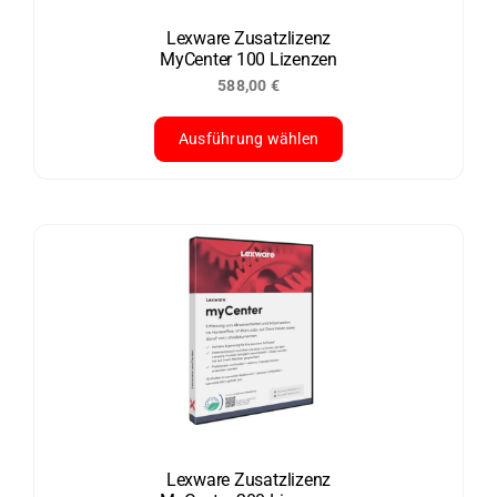
auf
der
Lexware Zusatzlizenz
MyCenter 100 Lizenzen
Produktseite
588,00
€
gewählt
werden
Ausführung wählen
Dieses
Produkt
weist
mehrere
Varianten
auf.
Die
Optionen
können
auf
Sonderpreis
der
Lexware Zusatzlizenz