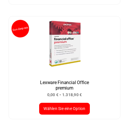
Dieses
Produkt
weist
mehrere
Varianten
auf.
Die
Optionen
können
auf
Sonderpreis
der
Lexware Financial Office
premium
Produktseite
-
0,00
€
1.318,90
€
gewählt
werden
Wählen Sie eine Option
Dieses
Produkt