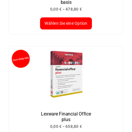
basis
-
0,00
€
478,80
€
Wählen Sie eine Option
Dieses
Produkt
weist
mehrere
Varianten
auf.
Die
Optionen
können
auf
der
Lexware Financial Office
plus
Produktseite
-
0,00
€
658,80
€
gewählt