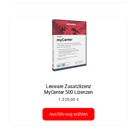
Dieses
Produkt
weist
mehrere
Varianten
auf.
Die
Optionen
können
auf
der
Lexware Zusatzlizenz
MyCenter 500 Lizenzen
Produktseite
1.320,00
€
gewählt
werden
Ausführung wählen
Dieses
Produkt