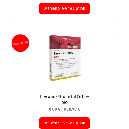
werden
Wählen Sie eine Option
Dieses
Produkt
weist
mehrere
Varianten
auf.
Die
Optionen
können
auf
der
Lexware Financial Office
pro
Produktseite
-
0,00
€
988,90
€
gewählt
werden
Wählen Sie eine Option