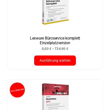
auf.
Die
Optionen
können
auf
der
Lexware Büroservice komplett
Einzelplatzversion
Produktseite
-
0,00
€
724,90
€
gewählt
werden
Ausführung wählen
Dieses
Produkt
weist
mehrere
Varianten
auf.
Die