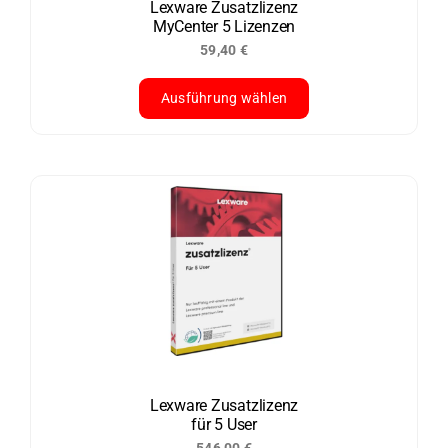
der
Lexware Zusatzlizenz
MyCenter 5 Lizenzen
Produktseite
59,40
€
gewählt
werden
Ausführung wählen
Dieses
Produkt
weist
mehrere
Varianten
auf.
Die
Optionen
können
auf
der
Lexware Zusatzlizenz
für 5 User
Produktseite