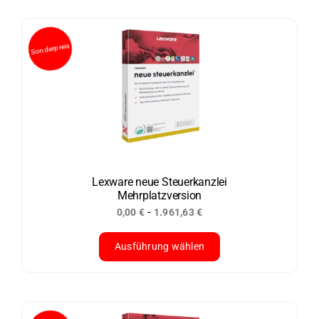
Produkt
weist
mehrere
Varianten
auf.
Die
Optionen
können
auf
der
Lexware neue Steuerkanzlei
Mehrplatzversion
Produktseite
-
0,00
€
1.961,63
€
gewählt
werden
Ausführung wählen
Dieses
Produkt
weist