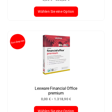
gewählt
werden
Wählen Sie eine Option
Dieses
Produkt
weist
mehrere
Varianten
auf.
Die
Optionen
können
auf
der
Lexware Financial Office
premium
Produktseite
-
0,00
€
1.318,90
€
gewählt
werden
Wählen Sie eine Option