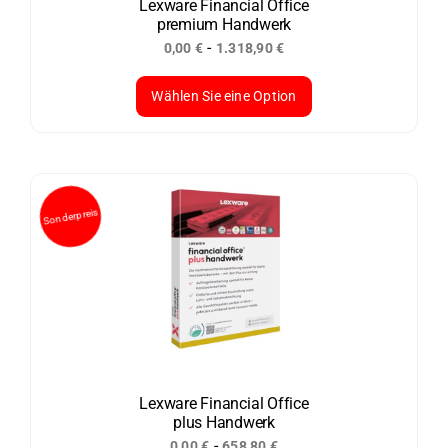
der
Lexware Financial Office
premium Handwerk
Produktseite
-
0,00
€
1.318,90
€
gewählt
werden
Wählen Sie eine Option
Dieses
Produkt
weist
mehrere
Varianten
auf.
Die
Optionen
können
auf
der
Lexware Financial Office
plus Handwerk
Produktseite
-
0,00
€
658,80
€