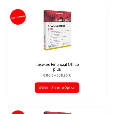
Produkt
weist
mehrere
Varianten
auf.
Die
Optionen
können
auf
der
Lexware Financial Office
plus
Produktseite
-
0,00
€
658,80
€
gewählt
werden
Wählen Sie eine Option
Dieses
Produkt
weist