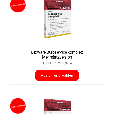
mehrere
Varianten
auf.
Die
Optionen
können
auf
der
Lexware Büroservice komplett
Mehrplatzversion
Produktseite
-
0,00
€
1.263,90
€
gewählt
werden
Ausführung wählen
Dieses
Produkt
weist
mehrere
Varianten