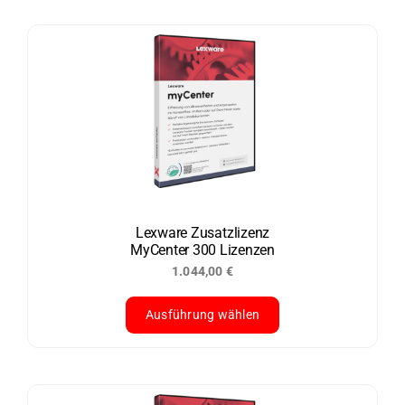
Produkt
weist
mehrere
Varianten
auf.
Die
Optionen
können
auf
der
Lexware Zusatzlizenz
MyCenter 300 Lizenzen
Produktseite
1.044,00
€
gewählt
werden
Ausführung wählen
Dieses
Produkt
weist