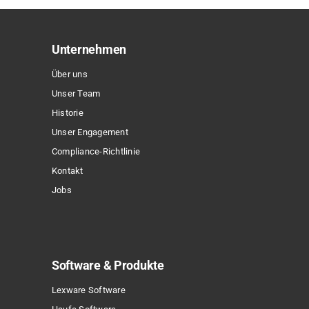
auf.
Die
Optionen
Unternehmen
können
Über uns
auf
Unser Team
der
Historie
Produktseite
Unser Engagement
gewählt
Compliance-Richtlinie
werden
Kontakt
Jobs
Software & Produkte
Lexware Software