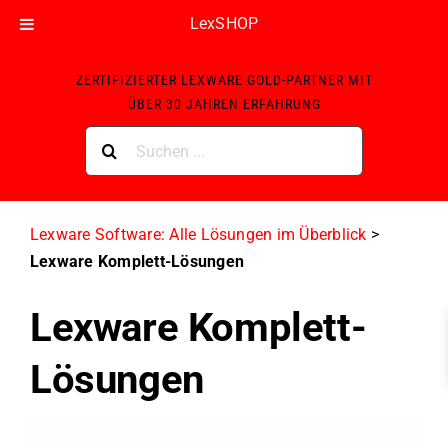
LexSHOP
Skip
ZERTIFIZIERTER LEXWARE GOLD-PARTNER MIT
to
ÜBER 30 JAHREN ERFAHRUNG
content
Suche
nach:
Lexware Software: Alle Lösungen im Überblick
>
Lexware Komplett-Lösungen
Lexware Komplett-
Lösungen