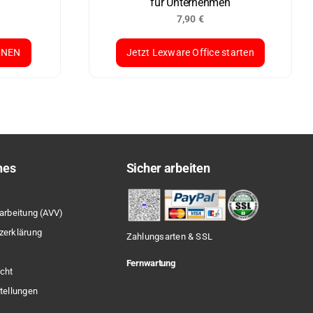
für Unternehmen
7,90
€
ONEN
Jetzt Lexware Office starten
hes
Sicher arbeiten
arbeitung (AVV)
zerklärung
Zahlungsarten & SSL
Fernwartung
cht
tellungen