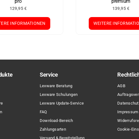
pro
premium
129,95
€
139,95
€
TERE INFORMATIONEN
WEITERE INFORMATI
dukte
Service
Rechtlic
Lexware Beratung
AGB
Lexware Schulungen
Auftragsver
re
Lexware Update-Service
Datenschut
en
FAQ
Impressum
Download-Bereich
Widerrufsre
Zahlungsarten
Cookie-Eins
Versand & Bereitstellung