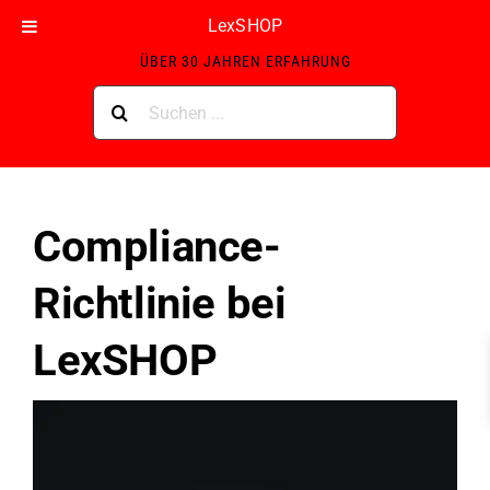
Skip
LexSHOP
ZERTIFIZIERTER LEXWARE GOLD-PARTNER MIT
to
ÜBER 30 JAHREN ERFAHRUNG
content
Suche
nach:
Compliance-
Richtlinie bei
LexSHOP