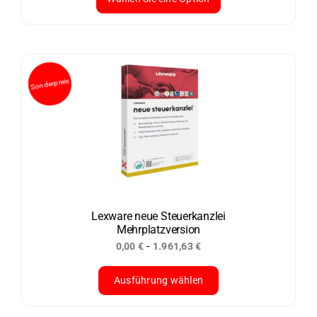
Dieses
Produkt
weist
mehrere
Varianten
auf.
Die
Optionen
können
auf
der
Lexware neue Steuerkanzlei
Mehrplatzversion
Produktseite
-
0,00
€
1.961,63
€
gewählt
werden
Ausführung wählen
Dieses