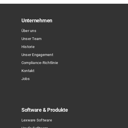
auf.
Die
Optionen
Unternehmen
können
Über uns
auf
Unser Team
der
Historie
Produktseite
Unser Engagement
gewählt
Compliance-Richtlinie
werden
Kontakt
Jobs
Software & Produkte
Lexware Software