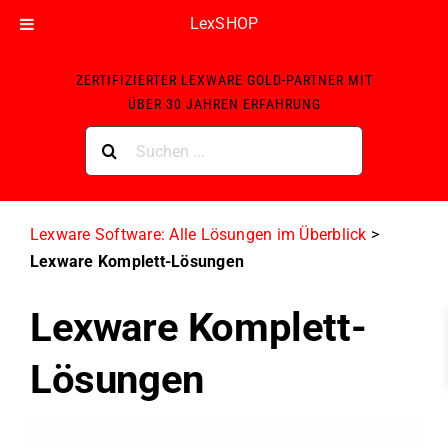
LexSHOP
Skip
ZERTIFIZIERTER LEXWARE GOLD-PARTNER MIT
to
ÜBER 30 JAHREN ERFAHRUNG
content
Suche
nach:
Lexware Software: Alle Lösungen im Überblick
>
Lexware Komplett-Lösungen
Lexware Komplett-
Lösungen