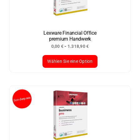
Optionen
können
auf
der
Lexware Financial Office
premium Handwerk
Produktseite
-
0,00
€
1.318,90
€
gewählt
werden
Wählen Sie eine Option
Dieses
Produkt
weist
mehrere
Varianten
auf.
Die
Optionen
können