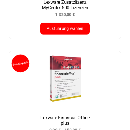
der
Lexware Zusatzlizenz
MyCenter 500 Lizenzen
Produktseite
1.320,00
€
gewählt
werden
Ausführung wählen
Dieses
Produkt
weist
mehrere
Varianten
auf.
Die
Optionen
können
auf
der
Lexware Financial Office
plus
Produktseite
-