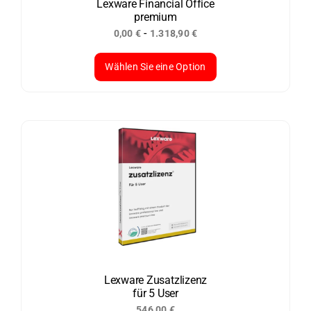
der
Lexware Financial Office
premium
Produktseite
-
0,00
€
1.318,90
€
gewählt
Sonderpreis
werden
Wählen Sie eine Option
Dieses
Produkt
weist
mehrere
Varianten
auf.
Die
Optionen
können
auf
der
Lexware Zusatzlizenz
für 5 User
Produktseite
546,00
€