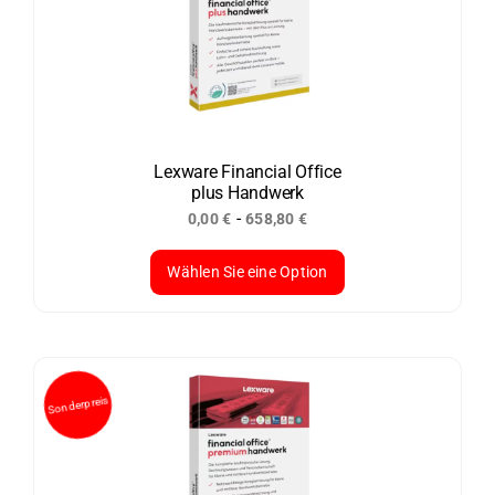
auf.
Die
Optionen
können
auf
der
Lexware Financial Office
plus Handwerk
Produktseite
-
0,00
€
658,80
€
gewählt
werden
Wählen Sie eine Option
Dieses
Produkt
weist
mehrere
Varianten
auf.
Die