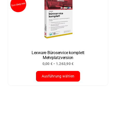
mehrere
Varianten
auf.
Die
Optionen
können
auf
der
Lexware Büroservice komplett
Mehrplatzversion
Produktseite
-
0,00
€
1.263,90
€
gewählt
Sonderpreis
werden
Ausführung wählen
Dieses
Produkt
weist
mehrere
Varianten