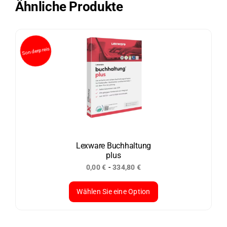
Ähnliche Produkte
Lexware Buchhaltung
plus
-
0,00
€
334,80
€
Wählen Sie eine Option
Dieses
Produkt