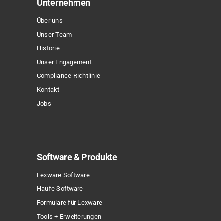
Optionen
Unternehmen
können
Über uns
auf
Unser Team
der
Historie
Produktseite
Unser Engagement
gewählt
Compliance-Richtlinie
werden
Kontakt
Jobs
Software & Produkte
Lexware Software
Haufe Software
Formulare für Lexware
Tools + Erweiterungen