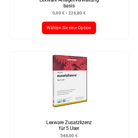
basis
Produktseite
-
0,00
€
226,80
€
gewählt
werden
Wählen Sie eine Option
Dieses
Produkt
weist
mehrere
Varianten
auf.
Die
Optionen
können
auf
der
Lexware Zusatzlizenz
für 5 User
Produktseite
546,00
€
gewählt