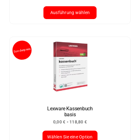
werden
Ausführung wählen
Dieses
Produkt
weist
mehrere
Varianten
auf.
Die
Optionen
können
auf
der
Lexware Kassenbuch
basis
Produktseite
-
0,00
€
118,80
€
gewählt
werden
Wählen Sie eine Option