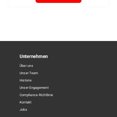
Dieses
Produkt
weist
mehrere
Varianten
auf.
Die
Optionen
Unternehmen
können
Über uns
auf
Unser Team
der
Historie
Produktseite
Unser Engagement
gewählt
Compliance-Richtlinie
werden
Kontakt
Jobs