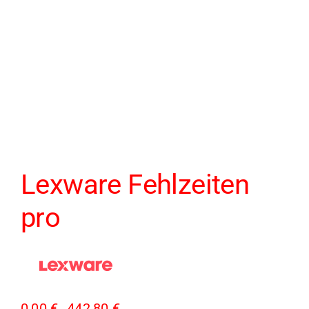
Lexware Fehlzeiten
pro
0,00
€
442,80
€