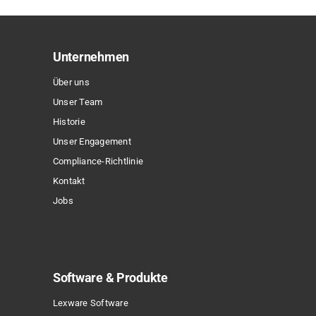
auf.
Die
Optionen
Unternehmen
können
Über uns
auf
Unser Team
der
Historie
Produktseite
Unser Engagement
gewählt
Compliance-Richtlinie
werden
Kontakt
Jobs
Software & Produkte
Lexware Software