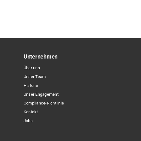
Produkt
weist
mehrere
Varianten
auf.
Die
Optionen
Unternehmen
können
Über uns
auf
Unser Team
der
Historie
Produktseite
Unser Engagement
gewählt
Compliance-Richtlinie
werden
Kontakt
Jobs