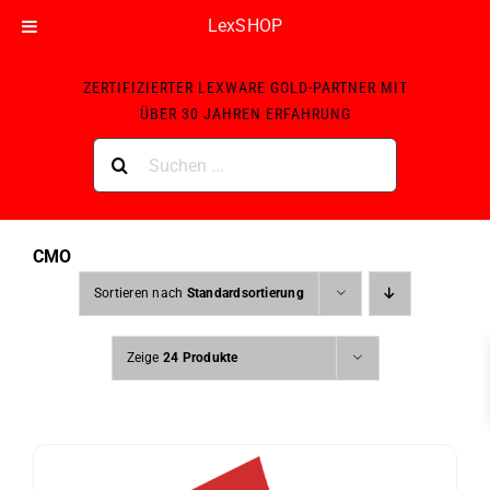
LexSHOP
Skip
ZERTIFIZIERTER LEXWARE GOLD-PARTNER MIT
to
ÜBER 30 JAHREN ERFAHRUNG
content
Suche
nach:
CMO
Sortieren nach
Standardsortierung
Zeige
24 Produkte