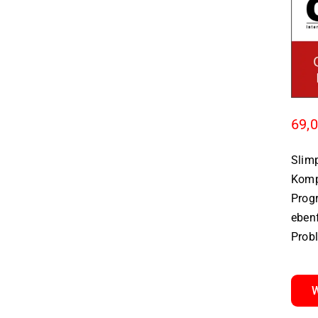
69,
Slim
Komp
Prog
ebenf
Probl