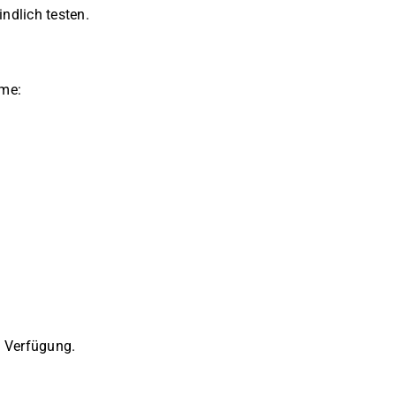
ndlich testen.
eme:
u Verfügung.