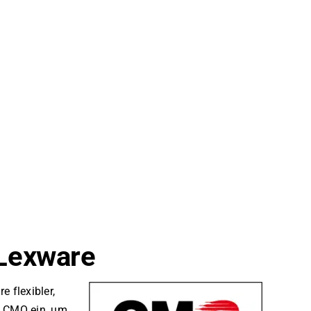
 Lexware
e flexibler,
n CMO ein, um