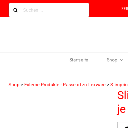
Skip
Suche
ZE
to
nach:
content
Startseite
Shop
Shop
>
Externe Produkte - Passend zu Lexware
>
Slimprin
Sl
je