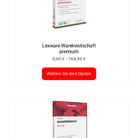
auf.
Die
Optionen
können
auf
der
Lexware Warenwirtschaft
premium
Produktseite
-
0,00
€
768,90
€
gewählt
werden
Wählen Sie eine Option
Dieses
Produkt
weist
mehrere
Varianten
auf.
Die