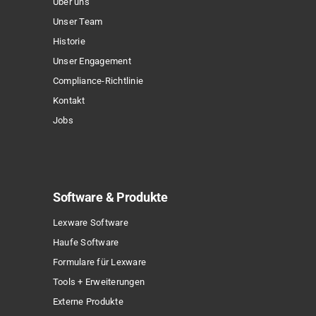
Über uns
auf
Unser Team
der
Historie
Produktseite
Unser Engagement
gewählt
Compliance-Richtlinie
werden
Kontakt
Jobs
Software & Produkte
Lexware Software
Haufe Software
Formulare für Lexware
Tools + Erweiterungen
Externe Produkte