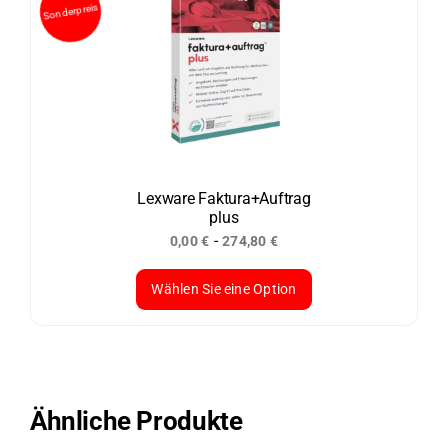
Lexware Faktura+Auftrag
plus
-
0,00
€
274,80
€
Wählen Sie eine Option
Dieses
Produkt
weist
mehrere
Ähnliche Produkte
Varianten