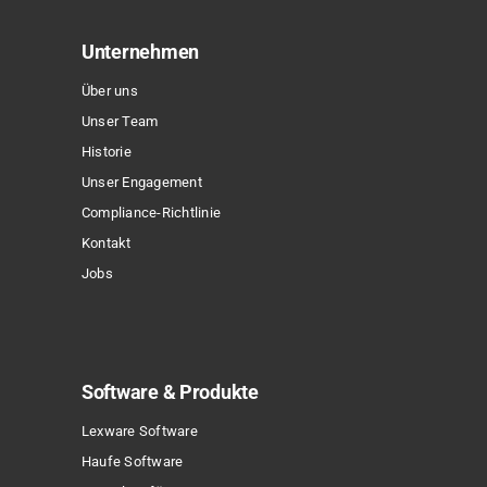
Die
Optionen
Unternehmen
können
Über uns
auf
Unser Team
der
Historie
Produktseite
Unser Engagement
gewählt
Compliance-Richtlinie
werden
Kontakt
Jobs
Software & Produkte
Lexware Software
Haufe Software