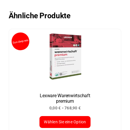
weist
mehrere
Ähnliche Produkte
Varianten
auf.
Die
Optionen
können
auf
der
Produktseite
gewählt
werden
Lexware Warenwirtschaft
premium
-
0,00
€
768,90
€
Wählen Sie eine Option