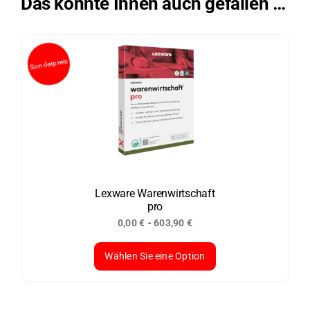
Das könnte Ihnen auch gefallen …
Lexware Warenwirtschaft
pro
-
0,00
€
603,90
€
Wählen Sie eine Option
Dieses
Produkt