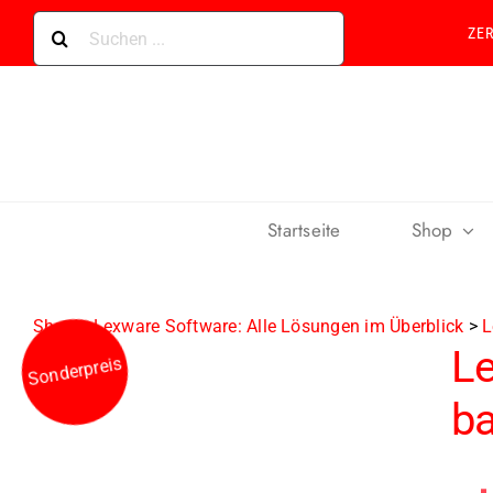
Skip
Suche
ZE
to
nach:
content
Startseite
Shop
Shop
>
Lexware Software: Alle Lösungen im Überblick
>
L
L
Sonderpreis
ba