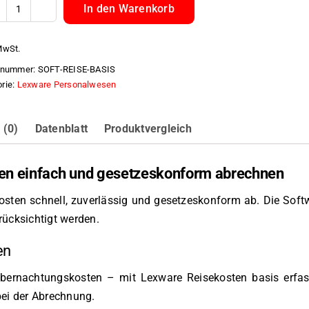
In den Warenkorb
Lexware
Reisekosten
MwSt.
basis
elnummer:
SOFT-REISE-BASIS
Menge
rie:
Lexware Personalwesen
 (0)
Datenblatt
Produktvergleich
ten einfach und gesetzeskonform abrechnen
sten schnell, zuverlässig und gesetzeskonform ab. Die Softw
rücksichtigt werden.
en
ernachtungskosten – mit Lexware Reisekosten basis erfasse
bei der Abrechnung.