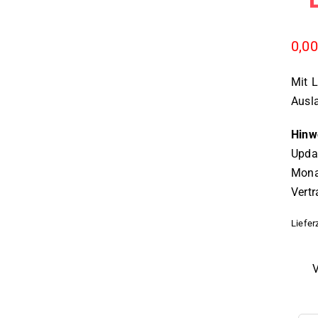
0,0
Mit L
Ausla
Hinw
Upda
Mona
Vertr
Liefer
V