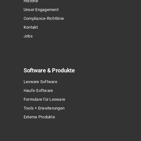
Historie
Produktseite
Unser Engagement
gewählt
Compliance-Richtlinie
werden
Kontakt
Jobs
Software & Produkte
Lexware Software
Haufe Software
Formulare für Lexware
Tools + Erweiterungen
Externe Produkte