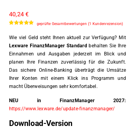
40,24
€
geprüfte Gesamtbewertungen
(
1
Kundenrezension)
Bewertet
1
mit
5.00
von
Wie viel Geld steht Ihnen aktuell zur Verfügung? Mit
5, basierend
auf
Lexware FinanzManager Standard
behalten Sie Ihre
Kundenbewertung
Einnahmen und Ausgaben jederzeit im Blick und
planen Ihre Finanzen zuverlässig für die Zukunft.
Das sichere Online-Banking überträgt die Umsätze
Ihrer Konten mit einem Klick ins Programm und
macht Überweisungen sehr komfortabel.
NEU in FinanzManager 2027:
https://www.lexware.de/update-finanzmanager/
Download-Version