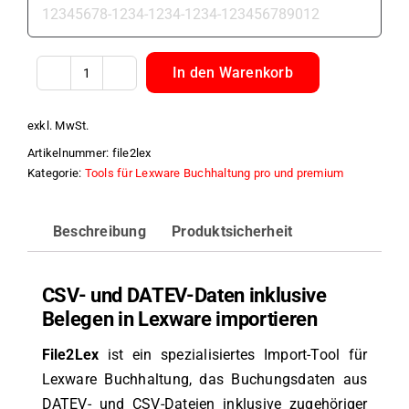
In den Warenkorb
CSV
&
exkl. MwSt.
DATEV
Artikelnummer:
file2lex
mit
Kategorie:
Tools für Lexware Buchhaltung pro und premium
Belegen
in
Beschreibung
Produktsicherheit
Lexware
importieren
–
CSV- und DATEV-Daten inklusive
File2Lex
Belegen in Lexware importieren
Menge
File2Lex
ist ein spezialisiertes Import-Tool für
Lexware Buchhaltung, das Buchungsdaten aus
DATEV- und CSV-Dateien inklusive zugehöriger