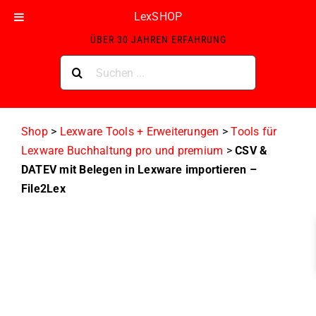
Skip
LexSHOP
ZERTIFIZIERTER LEXWARE GOLD-PARTNER MIT
to
ÜBER 30 JAHREN ERFAHRUNG
content
Suche
nach:
Shop
>
Lexware Tools + Erweiterungen
>
Tools für
Lexware Buchhaltung pro und premium
>
CSV &
DATEV mit Belegen in Lexware importieren –
File2Lex