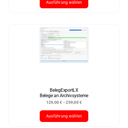
Ausführung wählen
Dieses
Produkt
weist
mehrere
Varianten
auf.
Die
Optionen
können
auf
der
BelegExportLX
Belege an Archivsysteme
Produktseite
-
129,00
€
259,00
€
gewählt
werden
Ausführung wählen
Dieses