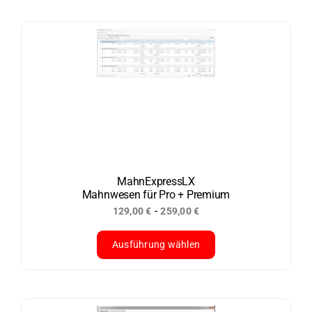
Produkt
weist
mehrere
Varianten
auf.
Die
Optionen
können
auf
der
MahnExpressLX
Mahnwesen für Pro + Premium
Produktseite
-
129,00
€
259,00
€
gewählt
werden
Ausführung wählen
Dieses
Produkt
weist