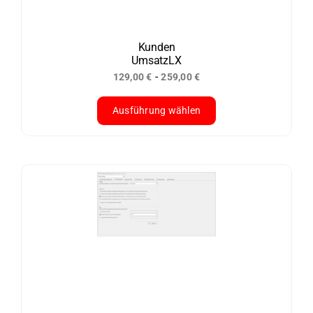
können
auf
der
Kunden
UmsatzLX
Produktseite
-
129,00
€
259,00
€
gewählt
werden
Ausführung wählen
Dieses
Produkt
weist
mehrere
Varianten
auf.
Die
Optionen
können
auf