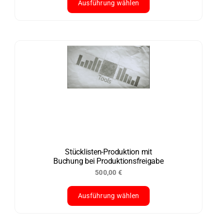
Ausführung wählen
Dieses
Produkt
weist
mehrere
Varianten
auf.
Die
Optionen
können
auf
der
Stücklisten-Produktion mit
Buchung bei Produktionsfreigabe
Produktseite
500,00
€
gewählt
werden
Ausführung wählen
Dieses