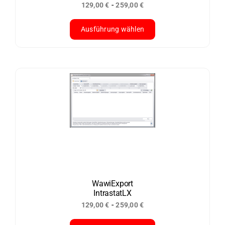
-
129,00
€
259,00
€
gewählt
werden
Ausführung wählen
Dieses
Produkt
weist
mehrere
Varianten
auf.
Die
Optionen
können
auf
der
WawiExport
IntrastatLX
Produktseite
-
129,00
€
259,00
€
gewählt
werden