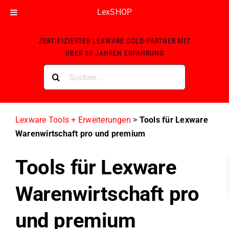
LexSHOP
Skip
ZERTIFIZIERTER LEXWARE GOLD-PARTNER MIT
to
ÜBER 30 JAHREN ERFAHRUNG
content
Suche
nach:
Lexware Tools + Erweiterungen
>
Tools für Lexware
Warenwirtschaft pro und premium
Tools für Lexware
Warenwirtschaft pro
und premium