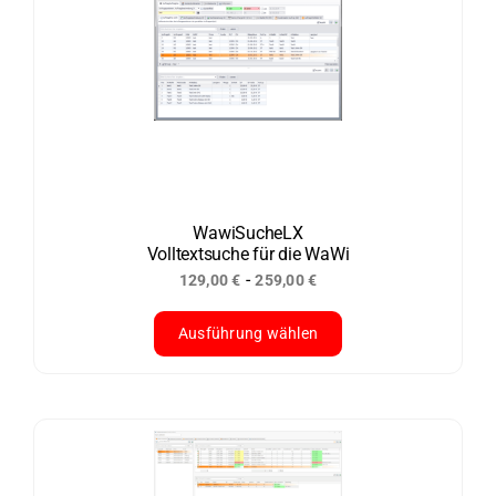
mehrere
Varianten
auf.
Die
Optionen
können
auf
der
WawiSucheLX
Volltextsuche für die WaWi
Produktseite
-
129,00
€
259,00
€
gewählt
werden
Ausführung wählen
Dieses
Produkt
weist
mehrere
Varianten