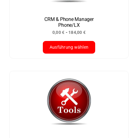
CRM & Phone Manager
Phone/LX
-
0,00
€
184,00
€
Ausführung wählen
Dieses
Produkt
weist
mehrere
Varianten
auf.
Die
Optionen
können
auf