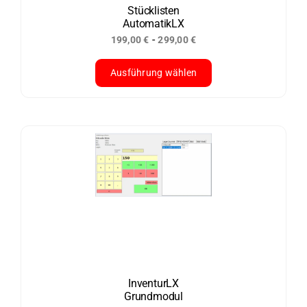
der
Stücklisten
AutomatikLX
Produktseite
-
199,00
€
299,00
€
gewählt
werden
Ausführung wählen
Dieses
Produkt
weist
mehrere
Varianten
auf.
Die
Optionen
können
auf
der
InventurLX
Grundmodul
Produktseite