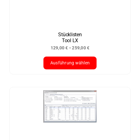
Optionen
können
auf
der
Stücklisten
Tool LX
Produktseite
-
129,00
€
259,00
€
gewählt
werden
Ausführung wählen
Dieses
Produkt
weist
mehrere
Varianten
auf.
Die
Optionen