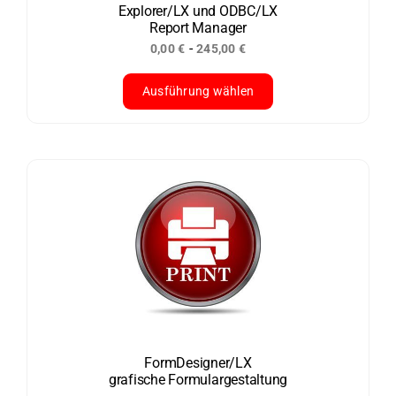
der
Explorer/LX und ODBC/LX
Report Manager
Produktseite
-
0,00
€
245,00
€
gewählt
werden
Ausführung wählen
Dieses
Produkt
weist
mehrere
Varianten
auf.
Die
Optionen
können
auf
der
FormDesigner/LX
grafische Formulargestaltung
Produktseite