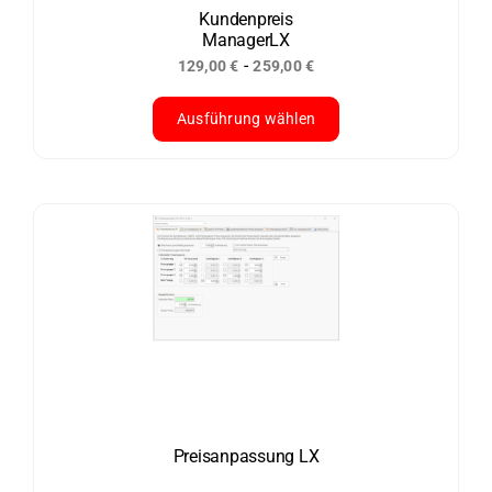
der
Kundenpreis
ManagerLX
Produktseite
-
129,00
€
259,00
€
gewählt
werden
Ausführung wählen
Dieses
Produkt
weist
mehrere
Varianten
auf.
Die
Optionen
können
auf
der
Preisanpassung LX
Produktseite