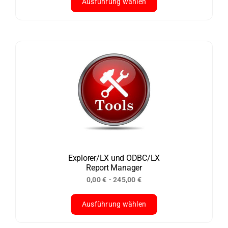
Ausführung wählen
Dieses
Produkt
weist
mehrere
Varianten
auf.
Die
Optionen
können
auf
der
Explorer/LX und ODBC/LX
Report Manager
Produktseite
-
0,00
€
245,00
€
gewählt
werden
Ausführung wählen
Dieses