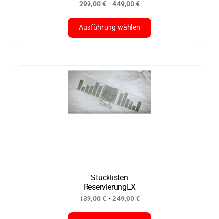
-
299,00
€
449,00
€
gewählt
werden
Ausführung wählen
Dieses
Produkt
weist
mehrere
Varianten
auf.
Die
Optionen
können
auf
der
Stücklisten
ReservierungLX
Produktseite
-
139,00
€
249,00
€
gewählt
werden