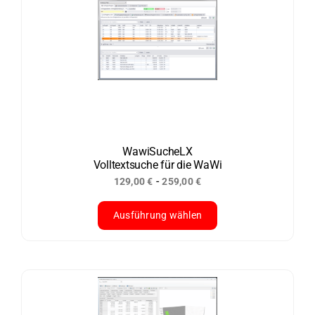
mehrere
Varianten
auf.
Die
Optionen
können
auf
der
WawiSucheLX
Volltextsuche für die WaWi
Produktseite
-
129,00
€
259,00
€
gewählt
werden
Ausführung wählen
Dieses
Produkt
weist
mehrere
Varianten