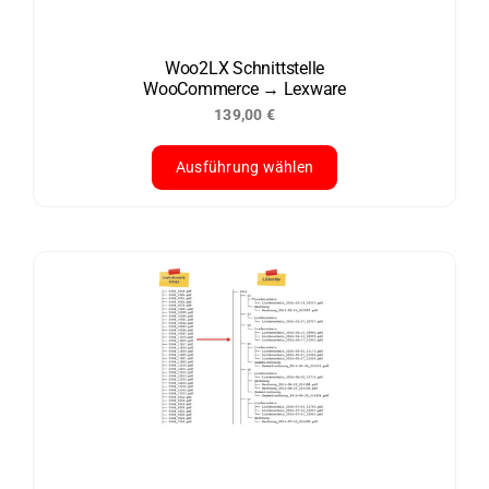
Woo2LX Schnittstelle
WooCommerce → Lexware
139,00
€
Ausführung wählen
Dieses
Produkt
weist
mehrere
Varianten
auf.
Die
Optionen
können
auf