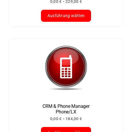
-
0,00
€
229,00
€
gewählt
werden
Ausführung wählen
Dieses
Produkt
weist
mehrere
Varianten
auf.
Die
Optionen
können
auf
der
CRM & Phone Manager
Phone/LX
Produktseite
-
0,00
€
184,00
€
gewählt
werden