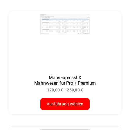
Produkt
weist
mehrere
Varianten
auf.
Die
Optionen
können
auf
der
MahnExpressLX
Mahnwesen für Pro + Premium
Produktseite
-
129,00
€
259,00
€
gewählt
werden
Ausführung wählen
Dieses
Produkt
weist