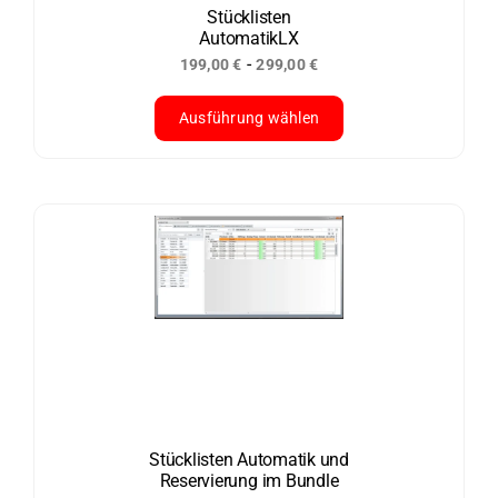
der
Stücklisten
AutomatikLX
Produktseite
-
199,00
€
299,00
€
gewählt
werden
Ausführung wählen
Dieses
Produkt
weist
mehrere
Varianten
auf.
Die
Optionen
können
auf
der
Stücklisten Automatik und
Reservierung im Bundle
Produktseite