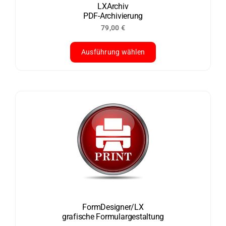
der
LXArchiv
PDF-Archivierung
Produktseite
79,00
€
gewählt
werden
Ausführung wählen
Dieses
Produkt
weist
mehrere
Varianten
auf.
Die
Optionen
können
auf
der
FormDesigner/LX
grafische Formulargestaltung
Produktseite