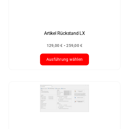
Die
Optionen
können
auf
der
Artikel Rückstand LX
Produktseite
-
129,00
€
259,00
€
gewählt
werden
Ausführung wählen
Dieses
Produkt
weist
mehrere
Varianten
auf.
Die
Optionen