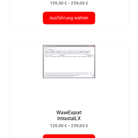
-
159,00
€
259,00
€
gewählt
werden
Ausführung wählen
Dieses
Produkt
weist
mehrere
Varianten
auf.
Die
Optionen
können
auf
der
WawiExport
IntrastatLX
Produktseite
-
129,00
€
259,00
€
gewählt
werden