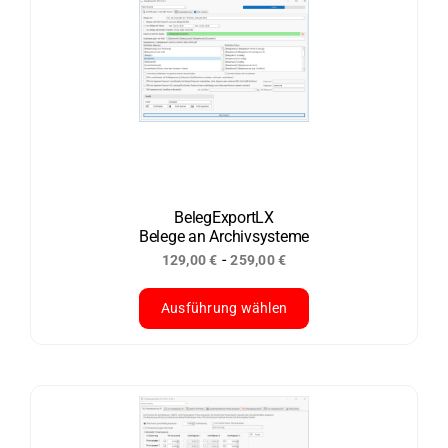
mehrere
Varianten
auf.
Die
Optionen
können
auf
der
BelegExportLX
Belege an Archivsysteme
Produktseite
-
129,00
€
259,00
€
gewählt
werden
Ausführung wählen
Dieses
Produkt
weist
mehrere