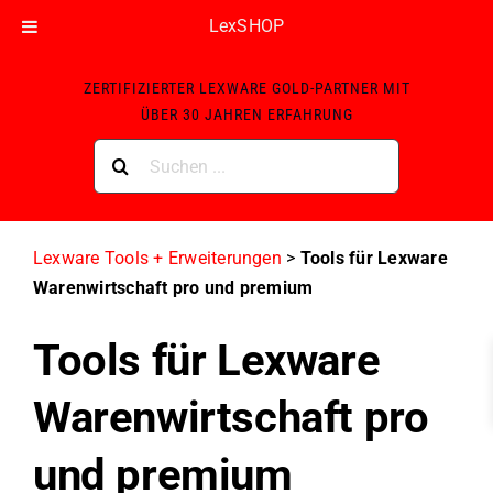
LexSHOP
Skip
ZERTIFIZIERTER LEXWARE GOLD-PARTNER MIT
to
ÜBER 30 JAHREN ERFAHRUNG
content
Suche
nach:
Lexware Tools + Erweiterungen
>
Tools für Lexware
Warenwirtschaft pro und premium
Tools für Lexware
Warenwirtschaft pro
und premium