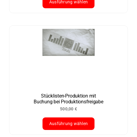
Ausführung wählen
Dieses
Produkt
weist
mehrere
Varianten
auf.
Die
Optionen
können
auf
der
Stücklisten-Produktion mit
Buchung bei Produktionsfreigabe
Produktseite
500,00
€
gewählt
werden
Ausführung wählen
Dieses