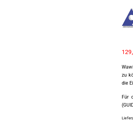
129
WawiE
zu kö
die E
Für 
(GUID
Liefer