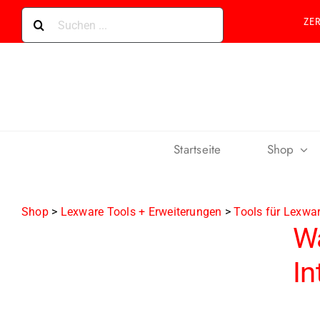
Skip
Suche
ZE
to
nach:
content
Startseite
Shop
Shop
>
Lexware Tools + Erweiterungen
>
Tools für Lexwa
W
In