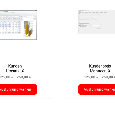
Kunden
Kundenpreis
UmsatzLX
ManagerLX
-
-
129,00
€
259,00
€
129,00
€
259,00
Ausführung wählen
Ausführung wähle
ses
Dieses
dukt
Produkt
st
weist