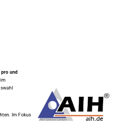
n
pro und
 im
uswahl
hten. Im Fokus