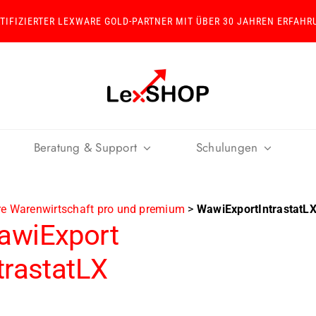
RTIFIZIERTER LEXWARE GOLD-PARTNER MIT ÜBER 30 JAHREN ERFAHR
Beratung & Support
Schulungen
re Warenwirtschaft pro und premium
>
WawiExportIntrastatL
awiExport
trastatLX