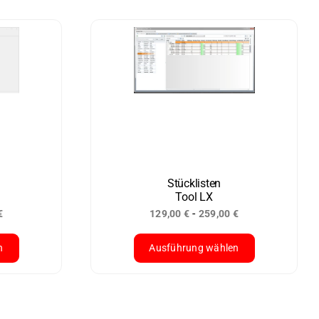
Stücklisten
Tool LX
-
€
129,00
€
259,00
€
n
Ausführung wählen
Dieses
Produkt
weist