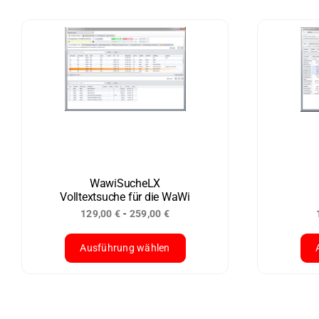
WawiSucheLX
Volltextsuche für die WaWi
-
129,00
€
259,00
€
Ausführung wählen
Dieses
Die
Produkt
Pro
weist
wei