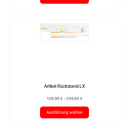
Dieses
Produkt
weist
mehrere
Varianten
auf.
Die
Optionen
können
auf
der
Artikel Rückstand LX
Produktseite
-
129,00
€
259,00
€
gewählt
werden
Ausführung wählen
Dieses