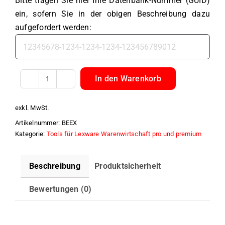
Bitte tragen Sie hier Ihre Datenbank-Nummer (GUID)
ein, sofern Sie in der obigen Beschreibung dazu
aufgefordert werden:
In den Warenkorb
BelegExportLX
Belege
exkl. MwSt.
an
Artikelnummer:
BEEX
Archivsysteme
Kategorie:
Tools für Lexware Warenwirtschaft pro und premium
Menge
Beschreibung
Produktsicherheit
Bewertungen (0)