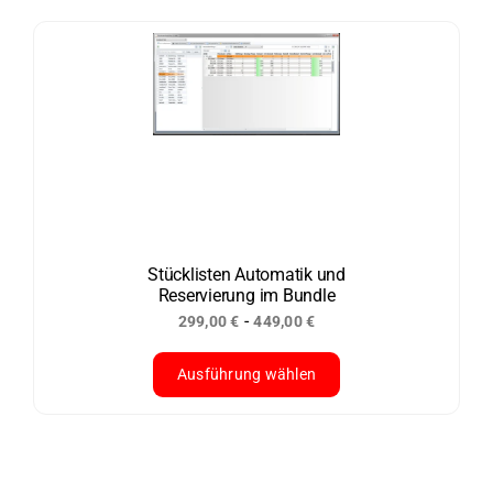
Produkt
weist
mehrere
Varianten
auf.
Die
Optionen
können
auf
der
Stücklisten Automatik und
Reservierung im Bundle
Produktseite
-
299,00
€
449,00
€
gewählt
werden
Ausführung wählen
Dieses
Produkt
weist