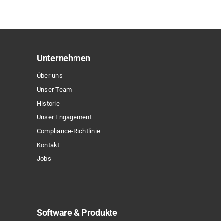
mehrere
Varianten
auf.
Die
Optionen
Unternehmen
können
Über uns
auf
Unser Team
der
Historie
Produktseite
Unser Engagement
gewählt
Compliance-Richtlinie
werden
Kontakt
Jobs
Software & Produkte