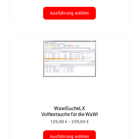
Ausführung wählen
Dieses
Produkt
weist
mehrere
Varianten
auf.
Die
Optionen
können
auf
der
WawiSucheLX
Volltextsuche für die WaWi
Produktseite
-
129,00
€
259,00
€
gewählt
werden
Ausführung wählen