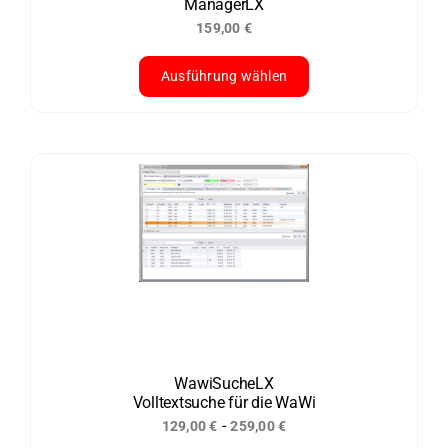
ManagerLX
Produktseite
159,00
€
gewählt
werden
Ausführung wählen
Dieses
Produkt
weist
mehrere
Varianten
auf.
Die
Optionen
können
auf
der
WawiSucheLX
Volltextsuche für die WaWi
Produktseite
-
129,00
€
259,00
€
gewählt