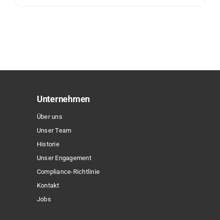
Dieses
Produkt
weist
mehrere
Varianten
auf.
Die
Optionen
Unternehmen
können
Über uns
auf
Unser Team
der
Historie
Produktseite
Unser Engagement
gewählt
Compliance-Richtlinie
werden
Kontakt
Jobs