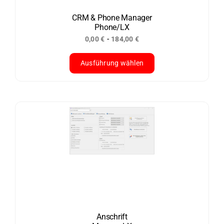
CRM & Phone Manager
Phone/LX
-
0,00
€
184,00
€
Ausführung wählen
Dieses
Produkt
weist
mehrere
Varianten
auf.
Die
Optionen
können
auf
der
Anschrift