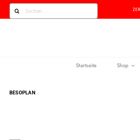
Skip
Suche
ZE
to
nach:
content
Startseite
Shop
BESOPLAN