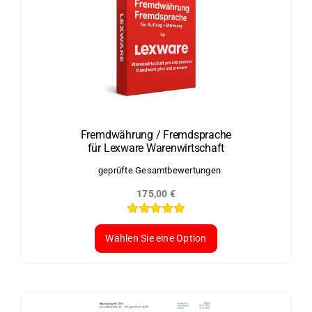
Fremdwährung / Fremdsprache
für Lexware Warenwirtschaft
geprüfte Gesamtbewertungen
175,00
€
Bewertet
mit
5.00
von
Wählen Sie eine Option
5
Dieses
Produkt
weist