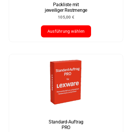
der
Packliste mit
jeweiliger Restmenge
Produktseite
105,00
€
gewählt
werden
Ausführung wählen
Dieses
Produkt
weist
mehrere
Varianten
auf.
Die
Optionen
können
auf
der
Standard-Auftrag
PRO
Produktseite