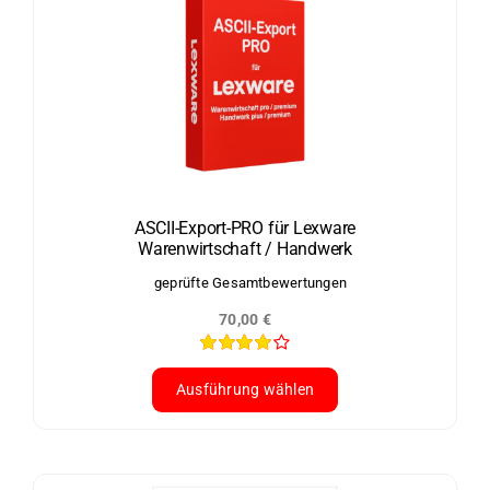
mehrere
Varianten
auf.
Die
Optionen
können
auf
der
ASCII-Export-PRO für Lexware
Warenwirtschaft / Handwerk
Produktseite
gewählt
geprüfte Gesamtbewertungen
werden
70,00
€
Bewertet
mit
4.00
Ausführung wählen
von 5
Dieses
Produkt
weist