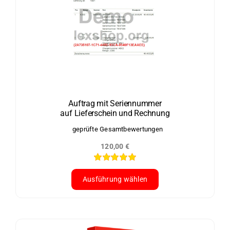
mehrere
Varianten
auf.
Die
Optionen
können
auf
der
Auftrag mit Seriennummer
auf Lieferschein und Rechnung
Produktseite
gewählt
geprüfte Gesamtbewertungen
werden
120,00
€
Bewertet
mit
5.00
von
Ausführung wählen
5
Dieses
Produkt
weist