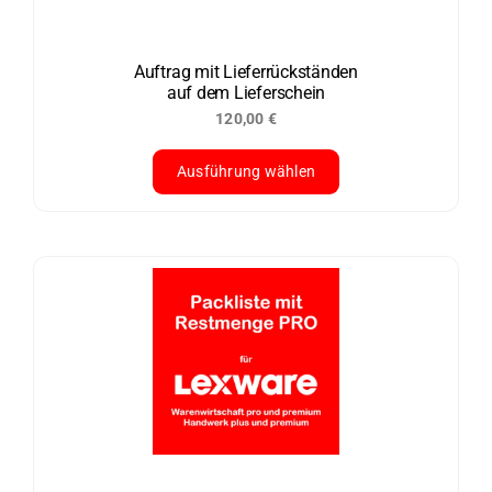
können
auf
der
Auftrag mit Lieferrückständen
auf dem Lieferschein
Produktseite
120,00
€
gewählt
werden
Ausführung wählen
Dieses
Produkt
weist
mehrere
Varianten
auf.
Die
Optionen
können
auf