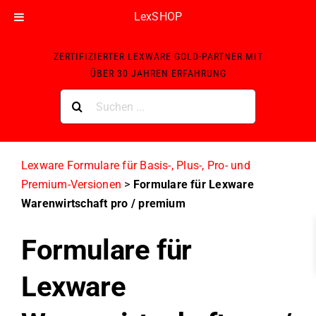
LexSHOP
Skip
ZERTIFIZIERTER LEXWARE GOLD-PARTNER MIT
to
ÜBER 30 JAHREN ERFAHRUNG
content
Suche
nach:
Lexware Formulare für Basis-, Plus-, Pro- und
Premium-Versionen
>
Formulare für Lexware
Warenwirtschaft pro / premium
Formulare für
Lexware