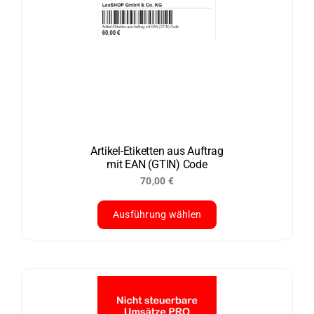
mehrere
Varianten
auf.
Die
Optionen
können
auf
der
Artikel-Etiketten aus Auftrag
mit EAN (GTIN) Code
Produktseite
70,00
€
gewählt
werden
Ausführung wählen
Dieses
Produkt
weist
mehrere
Varianten