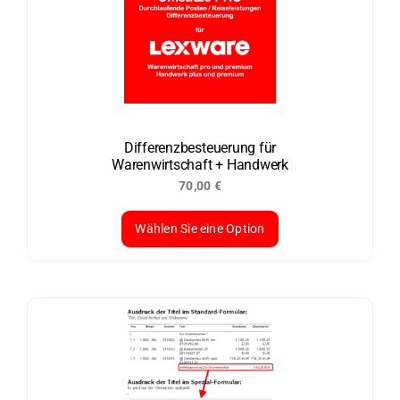
auf.
Die
Optionen
können
auf
der
Differenzbesteuerung für
Warenwirtschaft + Handwerk
Produktseite
70,00
€
gewählt
werden
Wählen Sie eine Option
Dieses
Produkt
weist
mehrere
Varianten
auf.