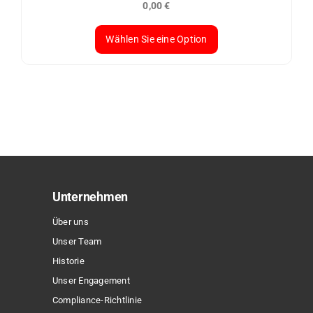
0,00
€
gewählt
werden
Wählen Sie eine Option
Dieses
Produkt
weist
mehrere
Varianten
auf.
Die
Optionen
Unternehmen
können
Über uns
auf
Unser Team
der
Historie
Produktseite
Unser Engagement
gewählt
Compliance-Richtlinie
werden