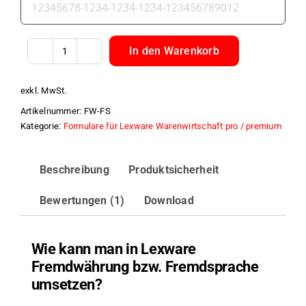
In den Warenkorb
Fremdwährung
/
exkl. MwSt.
Fremdsprache
Artikelnummer:
FW-FS
für
Kategorie:
Formulare für Lexware Warenwirtschaft pro / premium
Lexware
Warenwirtschaft
Beschreibung
Produktsicherheit
Menge
Bewertungen (1)
Download
Wie kann man in Lexware
Fremdwährung bzw. Fremdsprache
umsetzen?