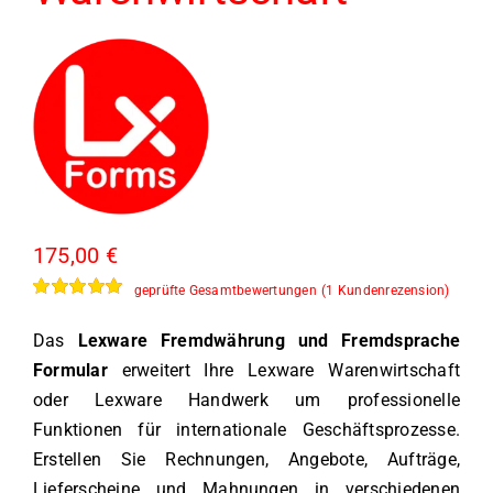
175,00
€
geprüfte Gesamtbewertungen
(
1
Kundenrezension)
Bewertet
1
mit
5.00
von
Das
Lexware Fremdwährung und Fremdsprache
5, basierend
auf
Formular
erweitert Ihre Lexware Warenwirtschaft
Kundenbewertung
oder Lexware Handwerk um professionelle
Funktionen für internationale Geschäftsprozesse.
Erstellen Sie Rechnungen, Angebote, Aufträge,
Lieferscheine und Mahnungen in verschiedenen