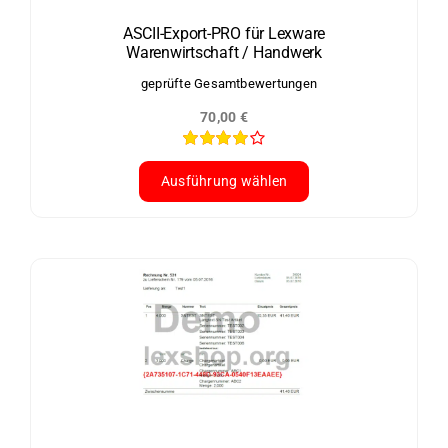
ASCII-Export-PRO für Lexware
Warenwirtschaft / Handwerk
geprüfte Gesamtbewertungen
70,00
€
Bewertet
mit
4.00
Ausführung wählen
von 5
Dieses
Produkt
weist
mehrere
Varianten
auf.
Die
Optionen
können