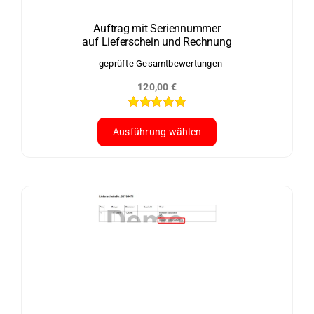
auf
der
Auftrag mit Seriennummer
auf Lieferschein und Rechnung
Produktseite
gewählt
geprüfte Gesamtbewertungen
werden
120,00
€
Bewertet
mit
5.00
von
Ausführung wählen
5
Dieses
Produkt
weist
mehrere
Varianten
auf.
Die
Optionen
können