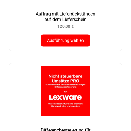
auf
der
Auftrag mit Lieferrückständen
auf dem Lieferschein
Produktseite
120,00
€
gewählt
werden
Ausführung wählen
Dieses
Produkt
weist
mehrere
Varianten
auf.
Die
Optionen
können
auf
der
Differenzbesteuerung für