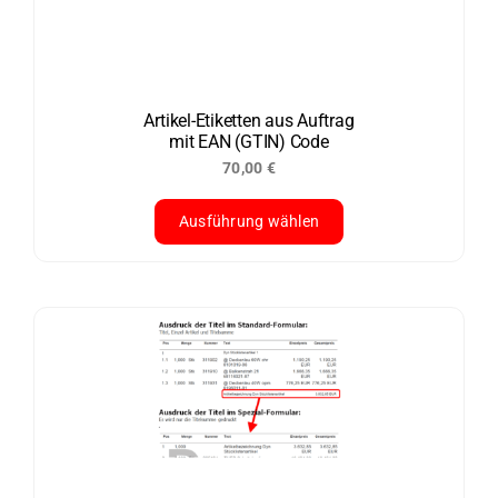
Optionen
können
auf
der
Artikel-Etiketten aus Auftrag
mit EAN (GTIN) Code
Produktseite
70,00
€
gewählt
werden
Ausführung wählen
Dieses
Produkt
weist
mehrere
Varianten
auf.
Die
Optionen