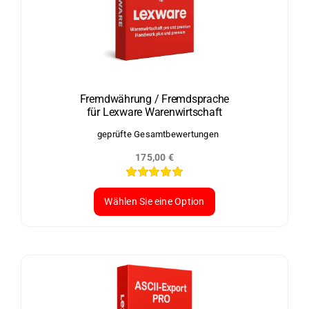
auf.
Die
Optionen
können
auf
der
Fremdwährung / Fremdsprache
für Lexware Warenwirtschaft
Produktseite
gewählt
geprüfte Gesamtbewertungen
werden
175,00
€
Bewertet
mit
5.00
von
Wählen Sie eine Option
5
Dieses
Produkt
weist
mehrere
Varianten