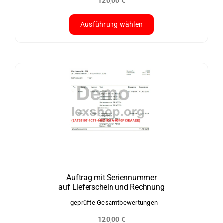
120,00
€
gewählt
werden
Ausführung wählen
Dieses
Produkt
weist
mehrere
Varianten
auf.
Die
Optionen
können
auf
der
Auftrag mit Seriennummer
auf Lieferschein und Rechnung
Produktseite
gewählt
geprüfte Gesamtbewertungen
werden
120,00
€