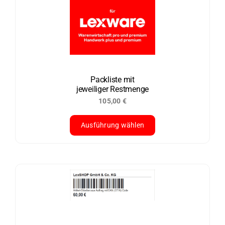
auf.
Die
Optionen
können
auf
der
Packliste mit
jeweiliger Restmenge
Produktseite
105,00
€
gewählt
werden
Ausführung wählen
Dieses
Produkt
weist
mehrere
Varianten
auf.
Die