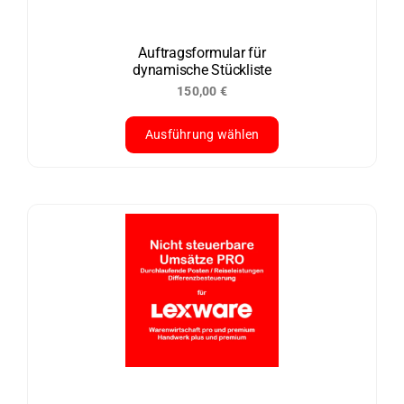
können
auf
der
Auftragsformular für
dynamische Stückliste
Produktseite
150,00
€
gewählt
werden
Ausführung wählen
Dieses
Produkt
weist
mehrere
Varianten
auf.
Die
Optionen
können
auf