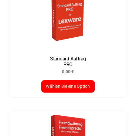
Standard-Auftrag
PRO
0,00
€
Wählen Sie eine Option
Dieses
Produkt
weist
mehrere
Varianten