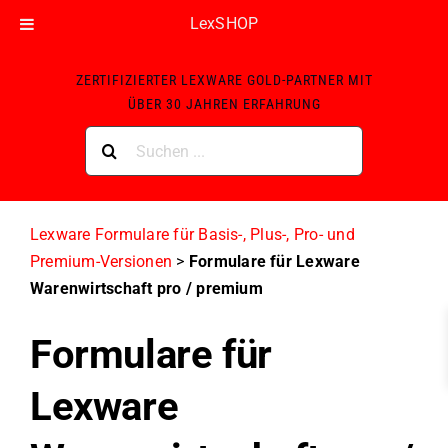
LexSHOP
Skip
ZERTIFIZIERTER LEXWARE GOLD-PARTNER MIT
to
ÜBER 30 JAHREN ERFAHRUNG
content
Suche
nach:
Lexware Formulare für Basis-, Plus-, Pro- und
Premium-Versionen
>
Formulare für Lexware
Warenwirtschaft pro / premium
Formulare für
Lexware