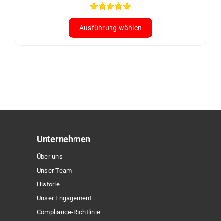
Bewertet
mit
5.00
von
Ausführung wählen
5
Dieses
Produkt
weist
mehrere
Varianten
auf.
Die
Optionen
Unternehmen
können
Über uns
auf
Unser Team
der
Historie
Produktseite
Unser Engagement
gewählt
Compliance-Richtlinie
werden