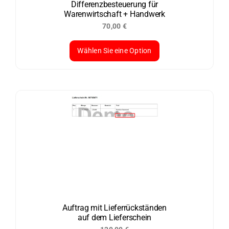
der
Differenzbesteuerung für
Warenwirtschaft + Handwerk
Produktseite
70,00
€
gewählt
werden
Wählen Sie eine Option
Dieses
Produkt
weist
mehrere
Varianten
auf.
Die
Optionen
können
auf
der
Auftrag mit Lieferrückständen
auf dem Lieferschein
Produktseite