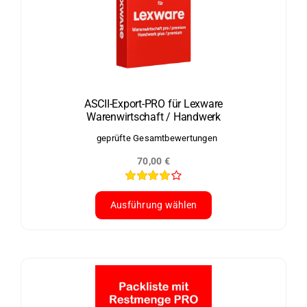
auf.
Die
Optionen
können
auf
der
ASCII-Export-PRO für Lexware
Warenwirtschaft / Handwerk
Produktseite
gewählt
geprüfte Gesamtbewertungen
werden
70,00
€
Bewertet
mit
4.00
Ausführung wählen
von 5
Dieses
Produkt
weist
mehrere
Varianten