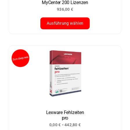
MyCenter 200 Lizenzen
Produktseite
936,00
€
gewählt
werden
Ausführung wählen
Dieses
Produkt
weist
mehrere
Varianten
auf.
Die
Optionen
können
auf
der
Lexware Fehlzeiten
pro
Produktseite
-
0,00
€
442,80
€
gewählt