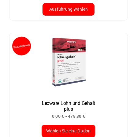
werden
Ausführung wählen
Dieses
Produkt
weist
mehrere
Varianten
auf.
Die
Optionen
können
auf
der
Lexware Lohn und Gehalt
plus
Produktseite
-
0,00
€
478,80
€
gewählt
werden
Wählen Sie eine Option