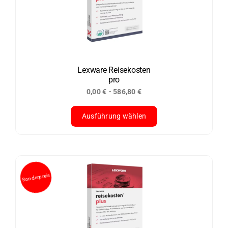
Die
Optionen
können
auf
der
Lexware Reisekosten
pro
Produktseite
-
0,00
€
586,80
€
gewählt
werden
Ausführung wählen
Dieses
Produkt
weist
mehrere
Varianten
auf.
Die