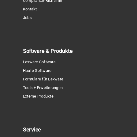
Compliance-Richtlinie
werden
Kontakt
Sonderpreis
Jobs
Software & Produkte
Lexware Software
Haufe Software
Formulare für Lexware
Tools + Erweiterungen
Externe Produkte
Service