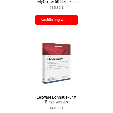
MyCenter 50 Lizenzen
Produktseite
415,80
€
gewählt
werden
Ausführung wählen
Sonderpreis
Dieses
Produkt
weist
mehrere
Varianten
auf.
Die
Optionen
können
auf
der
Lexware Lohnauskunft
Einzelversion
Produktseite
142,80
€
gewählt