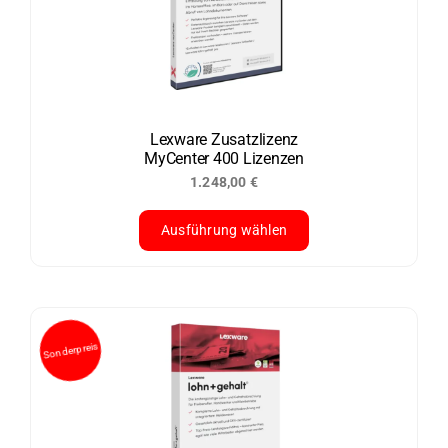
auf.
Die
Optionen
können
auf
der
Lexware Zusatzlizenz
MyCenter 400 Lizenzen
Produktseite
1.248,00
€
gewählt
werden
Ausführung wählen
Dieses
Produkt
weist
mehrere
Varianten
auf.
Die