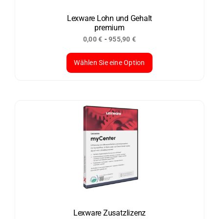
auf
der
Lexware Lohn und Gehalt
premium
Produktseite
-
0,00
€
955,90
€
gewählt
werden
Wählen Sie eine Option
Dieses
Produkt
weist
mehrere
Varianten
auf.
Die
Optionen
können
auf
der
Lexware Zusatzlizenz