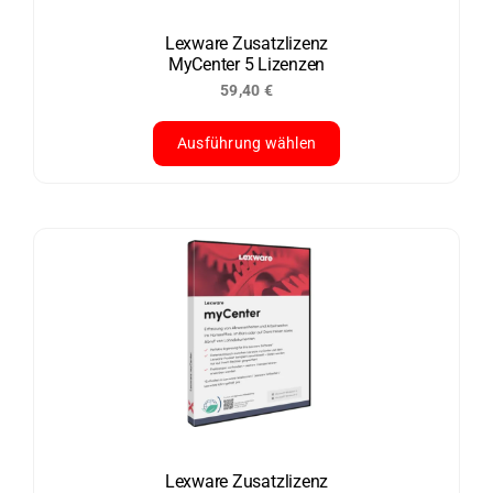
auf
der
Lexware Zusatzlizenz
MyCenter 5 Lizenzen
Produktseite
59,40
€
gewählt
werden
Ausführung wählen
Dieses
Produkt
weist
mehrere
Varianten
auf.
Die
Optionen
können
auf
der
Lexware Zusatzlizenz