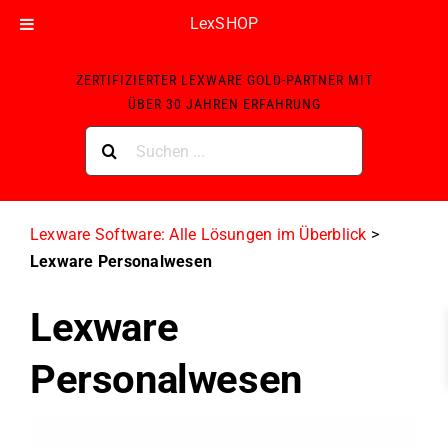
LexSHOP
Skip
ZERTIFIZIERTER LEXWARE GOLD-PARTNER MIT
to
ÜBER 30 JAHREN ERFAHRUNG
content
Suche
nach:
Lexware Software: Alle Lösungen im Überblick
>
Lexware Personalwesen
Lexware
Personalwesen