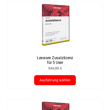
weist
mehrere
Varianten
Sonderpreis
auf.
Die
Optionen
können
auf
der
Lexware Zusatzlizenz
für 5 User
Produktseite
546,00
€
gewählt
werden
Ausführung wählen
Dieses
Produkt
weist
mehrere