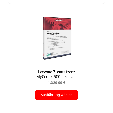
Dieses
Produkt
weist
mehrere
Varianten
auf.
Die
Optionen
können
auf
der
Lexware Zusatzlizenz
MyCenter 500 Lizenzen
Produktseite
1.320,00
€
gewählt
werden
Ausführung wählen
Dieses
Produkt