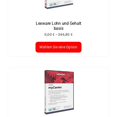
Optionen
können
auf
der
Lexware Lohn und Gehalt
basis
Produktseite
-
0,00
€
346,80
€
gewählt
werden
Wählen Sie eine Option
Dieses
Produkt
weist
mehrere
Varianten
auf.
Die
Optionen
können