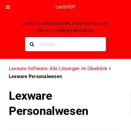
LexSHOP
Skip
ZERTIFIZIERTER LEXWARE GOLD-PARTNER MIT
to
ÜBER 30 JAHREN ERFAHRUNG
content
Suche
nach:
Lexware Software: Alle Lösungen im Überblick
>
Lexware Personalwesen
Lexware
Personalwesen