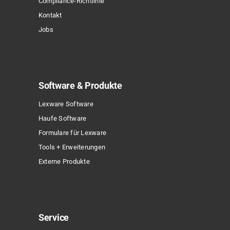
Compliance-Richtlinie
werden
Kontakt
Sonderpreis
Jobs
Software & Produkte
Lexware Software
Haufe Software
Formulare für Lexware
Tools + Erweiterungen
Externe Produkte
Service