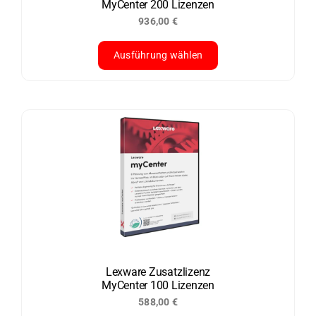
MyCenter 200 Lizenzen
Produktseite
936,00
€
gewählt
werden
Ausführung wählen
Sonderpreis
Dieses
Produkt
weist
mehrere
Varianten
auf.
Die
Optionen
können
auf
der
Lexware Zusatzlizenz
MyCenter 100 Lizenzen
Produktseite
588,00
€
gewählt