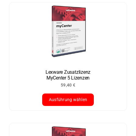
weist
mehrere
Varianten
auf.
Die
Optionen
können
auf
der
Lexware Zusatzlizenz
MyCenter 5 Lizenzen
Produktseite
59,40
€
gewählt
werden
Ausführung wählen
Dieses
Produkt
weist
mehrere