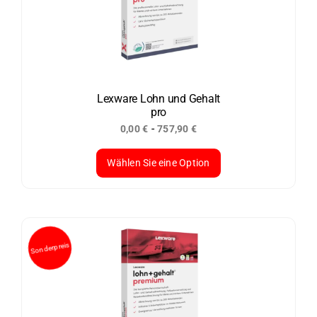
auf.
Die
Optionen
können
auf
der
Lexware Lohn und Gehalt
pro
Produktseite
-
0,00
€
757,90
€
gewählt
werden
Wählen Sie eine Option
Dieses
Produkt
weist
mehrere
Varianten
auf.
Die