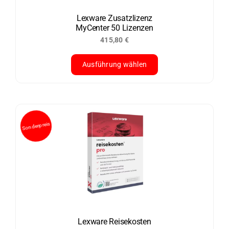
auf
der
Lexware Zusatzlizenz
MyCenter 50 Lizenzen
Produktseite
415,80
€
gewählt
werden
Ausführung wählen
Dieses
Produkt
weist
mehrere
Varianten
Sonderpreis
auf.
Die
Optionen
können
auf
der
Lexware Reisekosten