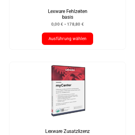
auf
der
Lexware Fehlzeiten
basis
Produktseite
-
0,00
€
178,80
€
gewählt
werden
Ausführung wählen
Dieses
Produkt
weist
mehrere
Varianten
auf.
Die
Optionen
können
auf
der
Lexware Zusatzlizenz