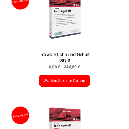
Lexware Lohn und Gehalt
basis
-
0,00
€
346,80
€
Wählen Sie eine Option
Dieses
Produkt
weist
mehrere
Varianten