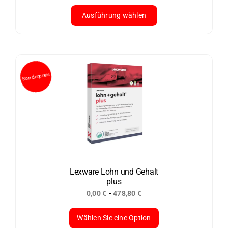
werden
Ausführung wählen
Dieses
Produkt
weist
mehrere
Varianten
auf.
Die
Optionen
können
auf
der
Lexware Lohn und Gehalt
plus
Produktseite
-
0,00
€
478,80
€
gewählt
werden
Wählen Sie eine Option