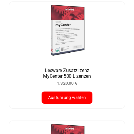
weist
mehrere
Varianten
auf.
Die
Optionen
können
auf
der
Lexware Zusatzlizenz
MyCenter 500 Lizenzen
Produktseite
1.320,00
€
gewählt
werden
Ausführung wählen
Dieses
Produkt
weist
mehrere