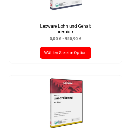
Optionen
können
auf
der
Lexware Lohn und Gehalt
premium
Produktseite
-
0,00
€
955,90
€
gewählt
werden
Wählen Sie eine Option
Dieses
Produkt
weist
mehrere
Varianten
auf.
Die
Optionen
können