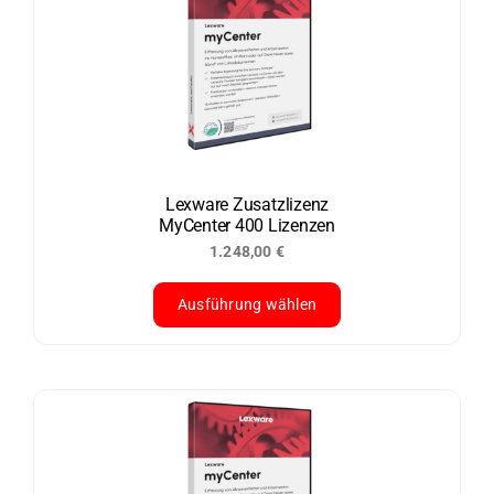
Varianten
auf.
Die
Optionen
können
auf
der
Lexware Zusatzlizenz
MyCenter 400 Lizenzen
Produktseite
1.248,00
€
gewählt
werden
Ausführung wählen
Dieses
Produkt
weist
mehrere
Varianten
auf.