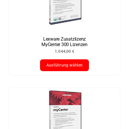
Die
Optionen
können
auf
der
Lexware Zusatzlizenz
MyCenter 300 Lizenzen
Produktseite
1.044,00
€
gewählt
werden
Ausführung wählen
Dieses
Produkt
weist
mehrere
Varianten
auf.
Die