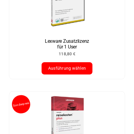
Die
Optionen
können
auf
Sonderpreis
der
Lexware Zusatzlizenz
für 1 User
Produktseite
118,80
€
gewählt
werden
Ausführung wählen
Dieses
Produkt
weist
mehrere
Varianten
auf.
Die