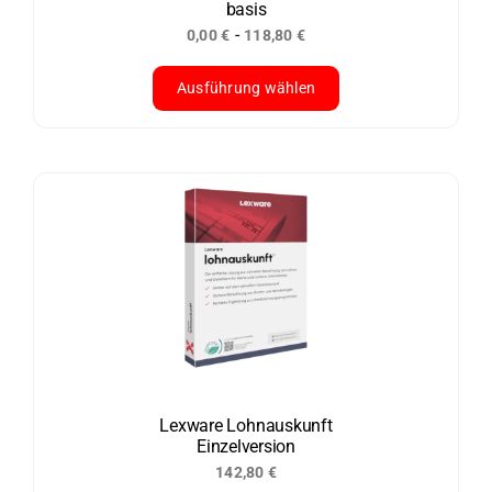
basis
Produktseite
-
0,00
€
118,80
€
gewählt
werden
Ausführung wählen
Dieses
Produkt
weist
mehrere
Varianten
auf.
Die
Optionen
können
auf
Sonderpreis
der
Lexware Lohnauskunft
Einzelversion
Produktseite
142,80
€
gewählt