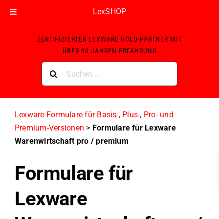
LexSHOP
Skip
ZERTIFIZIERTER LEXWARE GOLD-PARTNER MIT
to
ÜBER 30 JAHREN ERFAHRUNG
content
Suche
nach:
Lexware Formulare für Basis-, Plus-, Pro- und
Premium-Versionen
>
Formulare für Lexware
Warenwirtschaft pro / premium
Formulare für
Lexware