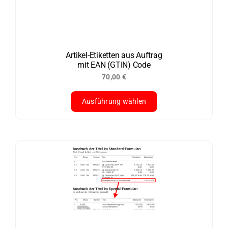
Optionen
können
auf
der
Artikel-Etiketten aus Auftrag
mit EAN (GTIN) Code
Produktseite
70,00
€
gewählt
werden
Ausführung wählen
Dieses
Produkt
weist
mehrere
Varianten
auf.
Die
Optionen