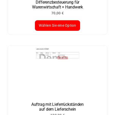
der
Differenzbesteuerung für
Warenwirtschaft + Handwerk
Produktseite
70,00
€
gewählt
werden
Wählen Sie eine Option
Dieses
Produkt
weist
mehrere
Varianten
auf.
Die
Optionen
können
auf
der
Auftrag mit Lieferrückständen
auf dem Lieferschein
Produktseite