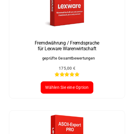
auf.
Die
Optionen
können
auf
der
Fremdwährung / Fremdsprache
für Lexware Warenwirtschaft
Produktseite
gewählt
geprüfte Gesamtbewertungen
werden
175,00
€
Bewertet
mit
5.00
von
Wählen Sie eine Option
5
Dieses
Produkt
weist
mehrere
Varianten