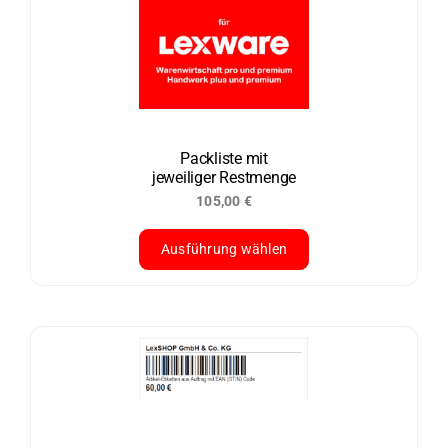
auf.
Die
Optionen
können
auf
der
Packliste mit
jeweiliger Restmenge
Produktseite
105,00
€
gewählt
werden
Ausführung wählen
Dieses
Produkt
weist
mehrere
Varianten
auf.
Die