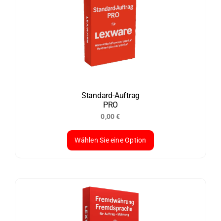
Standard-Auftrag
PRO
0,00
€
Wählen Sie eine Option
Dieses
Produkt
weist
mehrere
Varianten