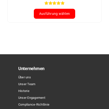
Bewertet
mit
5.00
von
Ausführung wählen
5
Dieses
Produkt
weist
mehrere
Varianten
auf.
Die
Optionen
Unternehmen
können
Über uns
auf
Unser Team
der
Historie
Produktseite
Unser Engagement
gewählt
Compliance-Richtlinie
werden