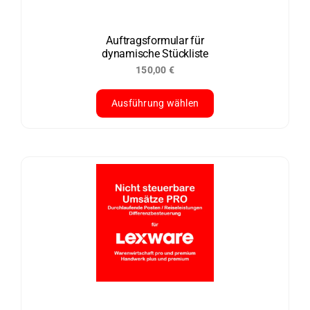
können
auf
der
Auftragsformular für
dynamische Stückliste
Produktseite
150,00
€
gewählt
werden
Ausführung wählen
Dieses
Produkt
weist
mehrere
Varianten
auf.
Die
Optionen
können
auf