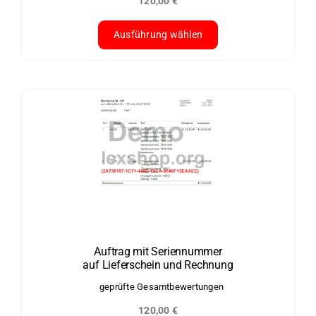
120,00
€
gewählt
werden
Ausführung wählen
Dieses
Produkt
weist
mehrere
Varianten
auf.
Die
Optionen
können
auf
der
Auftrag mit Seriennummer
auf Lieferschein und Rechnung
Produktseite
gewählt
geprüfte Gesamtbewertungen
werden
120,00
€