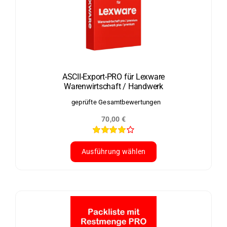
auf.
Die
Optionen
können
auf
der
ASCII-Export-PRO für Lexware
Warenwirtschaft / Handwerk
Produktseite
gewählt
geprüfte Gesamtbewertungen
werden
70,00
€
Bewertet
mit
4.00
Ausführung wählen
von 5
Dieses
Produkt
weist
mehrere
Varianten