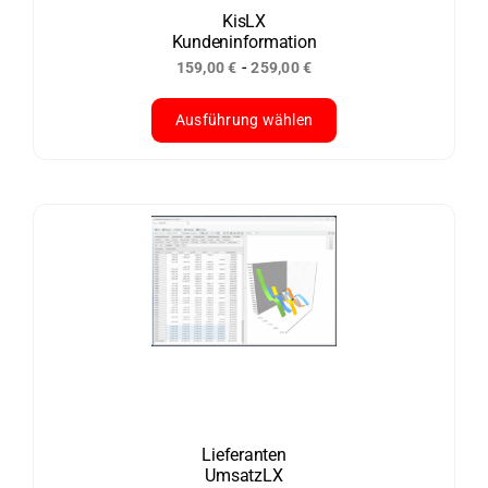
der
KisLX
Kundeninformation
Produktseite
-
159,00
€
259,00
€
gewählt
werden
Ausführung wählen
Dieses
Produkt
weist
mehrere
Varianten
auf.
Die
Optionen
können
auf
der
Lieferanten
UmsatzLX
Produktseite