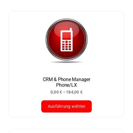
Produkt
weist
mehrere
Varianten
auf.
Die
Optionen
können
auf
der
CRM & Phone Manager
Phone/LX
Produktseite
-
0,00
€
184,00
€
gewählt
werden
Ausführung wählen
Dieses
Produkt
weist