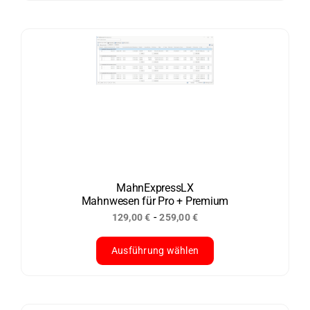
Produkt
weist
mehrere
Varianten
auf.
Die
Optionen
können
auf
der
MahnExpressLX
Mahnwesen für Pro + Premium
Produktseite
-
129,00
€
259,00
€
gewählt
werden
Ausführung wählen
Dieses
Produkt