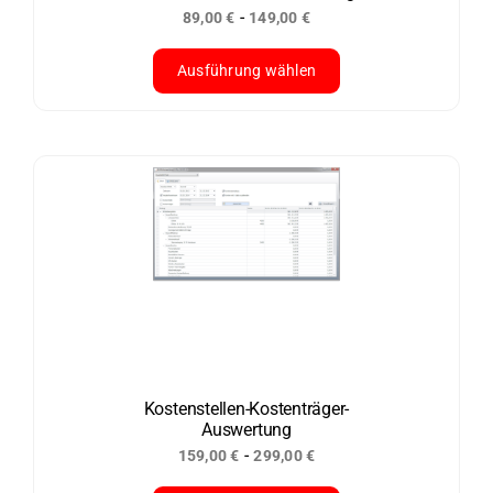
-
89,00
€
149,00
€
gewählt
werden
Ausführung wählen
Dieses
Produkt
weist
mehrere
Varianten
auf.
Die
Optionen
können
auf
der
Kostenstellen-Kostenträger-
Auswertung
Produktseite
-
159,00
€
299,00
€
gewählt