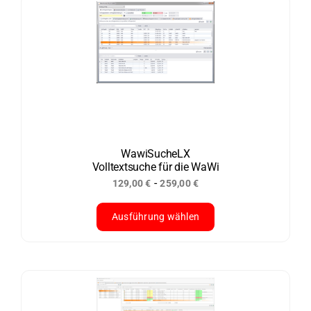
weist
mehrere
Varianten
auf.
Die
Optionen
können
auf
der
WawiSucheLX
Volltextsuche für die WaWi
Produktseite
-
129,00
€
259,00
€
gewählt
werden
Ausführung wählen
Dieses
Produkt
weist
mehrere