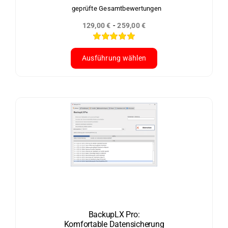
geprüfte Gesamtbewertungen
-
129,00
€
259,00
€
Bewertet
mit
5.00
von
Ausführung wählen
5
Dieses
Produkt
weist
mehrere
Varianten
auf.
Die
Optionen
können
auf
der
BackupLX Pro:
Komfortable Datensicherung
Produktseite