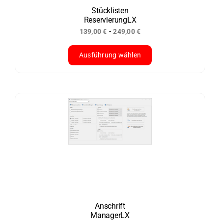
der
Stücklisten
ReservierungLX
Produktseite
-
139,00
€
249,00
€
gewählt
werden
Ausführung wählen
Dieses
Produkt
weist
mehrere
Varianten
auf.
Die
Optionen
können
auf
der
Anschrift
ManagerLX
Produktseite