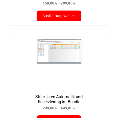
-
159,00
€
299,00
€
gewählt
werden
Ausführung wählen
Dieses
Produkt
weist
mehrere
Varianten
auf.
Die
Optionen
können
auf
der
Stücklisten Automatik und
Reservierung im Bundle
Produktseite
-
299,00
€
449,00
€
gewählt
werden