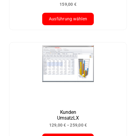
159,00
€
gewählt
werden
Ausführung wählen
Dieses
Produkt
weist
mehrere
Varianten
auf.
Die
Optionen
können
auf
der
Kunden
UmsatzLX
Produktseite
-
129,00
€
259,00
€
gewählt
werden