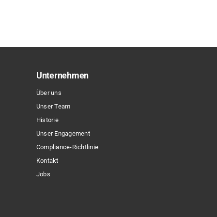
Varianten
auf.
Die
Optionen
können
auf
Unternehmen
der
Produktseite
Über uns
gewählt
Unser Team
werden
Historie
Unser Engagement
Compliance-Richtlinie
Kontakt
Jobs