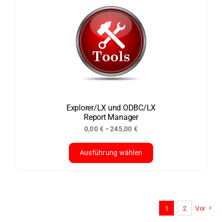
mehrere
Varianten
auf.
Die
Optionen
können
auf
der
Explorer/LX und ODBC/LX
Report Manager
Produktseite
-
0,00
€
245,00
€
gewählt
werden
Ausführung wählen
Dieses
Produkt
weist
1
2
Vor
mehrere