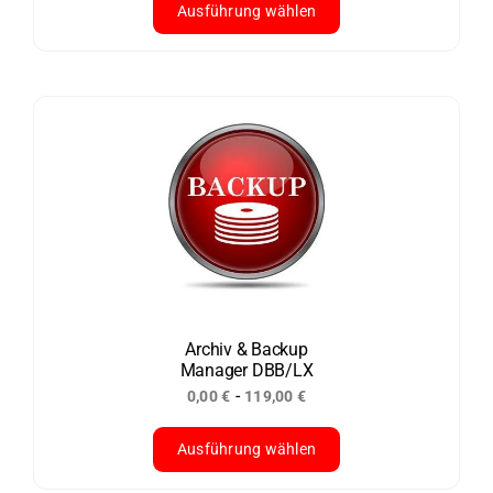
Ausführung wählen
Dieses
Produkt
weist
mehrere
Varianten
auf.
Die
Optionen
können
auf
der
Archiv & Backup
Manager DBB/LX
Produktseite
-
0,00
€
119,00
€
gewählt
werden
Ausführung wählen
Dieses