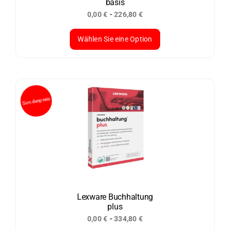
basis
Produktseite
-
0,00
€
226,80
€
gewählt
werden
Wählen Sie eine Option
Dieses
Produkt
weist
mehrere
Varianten
auf.
Die
Optionen
können
auf
der
Lexware Buchhaltung
plus
Produktseite
-
0,00
€
334,80
€
gewählt