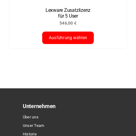
auf
der
Lexware Zusatzlizenz
für 5 User
Produktseite
546,00
€
gewählt
werden
Ausführung wählen
Dieses
Produkt
weist
mehrere
Varianten
auf.
Die
Optionen
Unternehmen
können
Über uns
auf
Unser Team
der
Historie