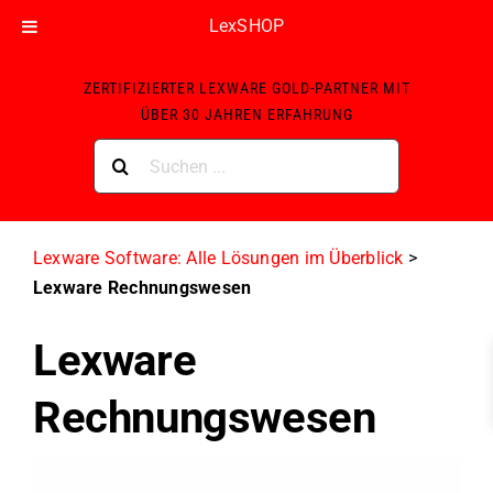
LexSHOP
Skip
ZERTIFIZIERTER LEXWARE GOLD-PARTNER MIT
to
ÜBER 30 JAHREN ERFAHRUNG
content
Suche
nach:
Lexware Software: Alle Lösungen im Überblick
>
Lexware Rechnungswesen
Lexware
Rechnungswesen