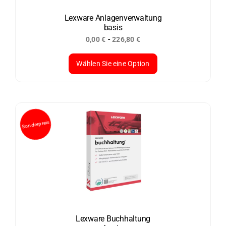
auf
der
Lexware Anlagenverwaltung
basis
Produktseite
-
0,00
€
226,80
€
gewählt
werden
Wählen Sie eine Option
Dieses
Produkt
weist
mehrere
Varianten
auf.
Die
Optionen
können
auf
der
Lexware Buchhaltung