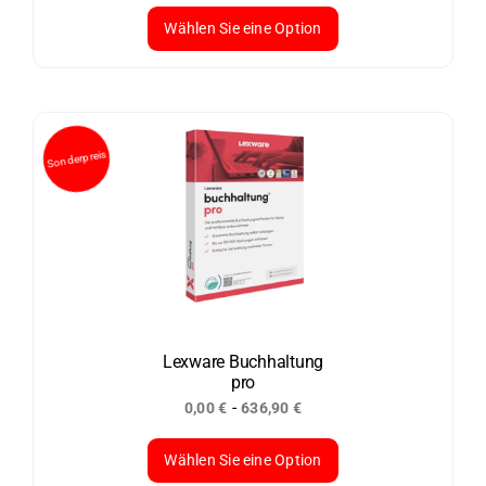
werden
Wählen Sie eine Option
Dieses
Produkt
weist
mehrere
Varianten
auf.
Die
Optionen
können
auf
der
Lexware Buchhaltung
pro
Produktseite
-
0,00
€
636,90
€
gewählt
werden
Wählen Sie eine Option