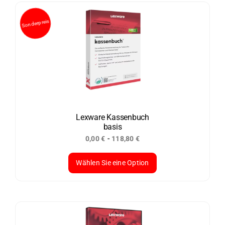
weist
mehrere
Varianten
auf.
Die
Optionen
können
auf
der
Lexware Kassenbuch
basis
Produktseite
-
0,00
€
118,80
€
gewählt
werden
Wählen Sie eine Option
Dieses
Produkt
Sonderpreis
weist
mehrere