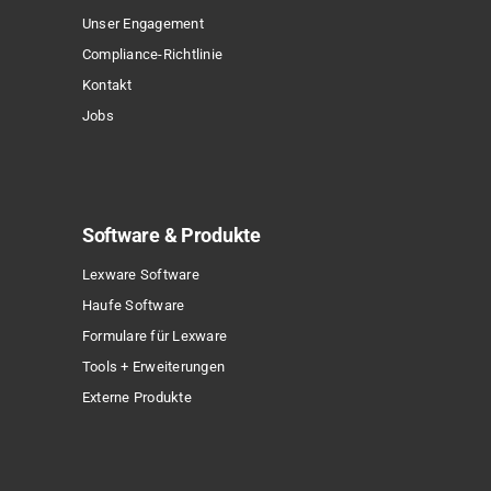
Produktseite
Unser Engagement
gewählt
Compliance-Richtlinie
werden
Kontakt
Jobs
Sonderpreis
Software & Produkte
Lexware Software
Haufe Software
Formulare für Lexware
Tools + Erweiterungen
Externe Produkte