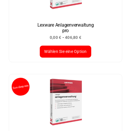
Lexware Anlagenverwaltung
pro
-
0,00
€
406,80
€
Wählen Sie eine Option
Dieses
Produkt
weist
mehrere
Varianten
auf.
Die
Optionen
können