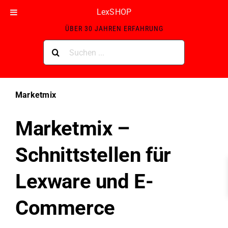
Skip
LexSHOP
ZERTIFIZIERTER LEXWARE GOLD-PARTNER MIT
to
ÜBER 30 JAHREN ERFAHRUNG
content
Suche
nach:
Marketmix
Marketmix –
Schnittstellen für
Lexware und E-
Commerce