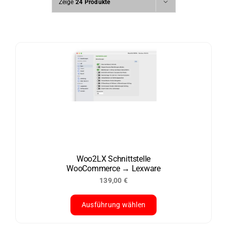
Zeige
24 Produkte
Woo2LX Schnittstelle
WooCommerce → Lexware
139,00
€
Ausführung wählen
Dieses