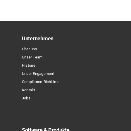
mehrere
Varianten
auf.
Die
Optionen
Unternehmen
können
Über uns
auf
Unser Team
der
Historie
Produktseite
Unser Engagement
gewählt
Compliance-Richtlinie
werden
Kontakt
Jobs
Software & Produkte