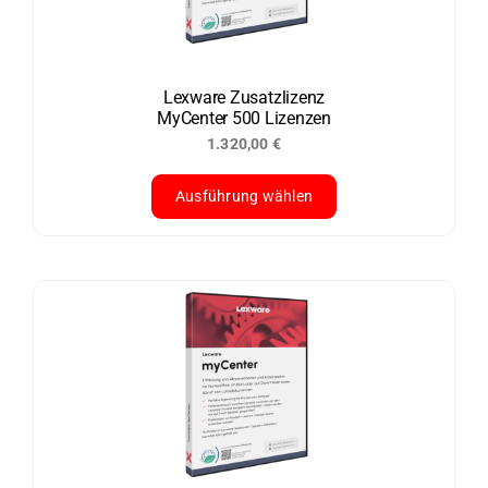
Optionen
können
auf
der
Lexware Zusatzlizenz
MyCenter 500 Lizenzen
Produktseite
1.320,00
€
gewählt
werden
Ausführung wählen
Dieses
Produkt
weist
mehrere
Varianten
auf.
Die
Optionen
können