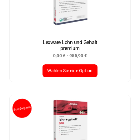
Die
Optionen
können
auf
der
Lexware Lohn und Gehalt
premium
Produktseite
-
0,00
€
955,90
€
gewählt
werden
Wählen Sie eine Option
Dieses
Produkt
weist
mehrere
Varianten
auf.
Die