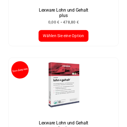
auf
der
Lexware Lohn und Gehalt
plus
Produktseite
-
0,00
€
478,80
€
gewählt
werden
Wählen Sie eine Option
Dieses
Produkt
weist
mehrere
Varianten
auf.
Die
Optionen
können
auf
der
Lexware Lohn und Gehalt