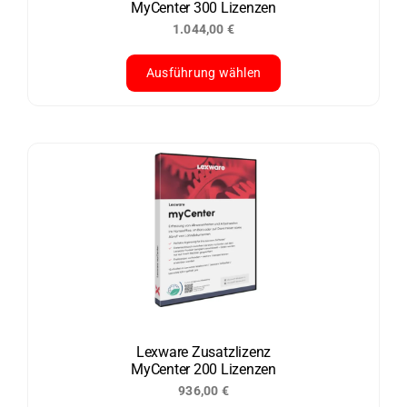
MyCenter 300 Lizenzen
Produktseite
1.044,00
€
gewählt
werden
Ausführung wählen
Dieses
Produkt
weist
mehrere
Varianten
auf.
Die
Optionen
können
auf
der
Lexware Zusatzlizenz
MyCenter 200 Lizenzen
Produktseite
936,00
€
gewählt