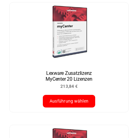
weist
mehrere
Varianten
auf.
Die
Optionen
können
auf
der
Lexware Zusatzlizenz
MyCenter 20 Lizenzen
Produktseite
213,84
€
gewählt
werden
Ausführung wählen
Dieses
Produkt
weist
mehrere