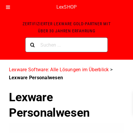
LexSHOP
Skip
ZERTIFIZIERTER LEXWARE GOLD-PARTNER MIT
to
ÜBER 30 JAHREN ERFAHRUNG
content
Suche
nach:
Lexware Software: Alle Lösungen im Überblick
>
Lexware Personalwesen
Lexware
Personalwesen