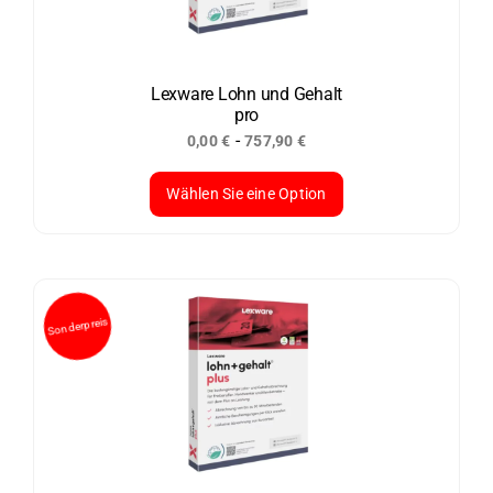
Optionen
können
auf
der
Lexware Lohn und Gehalt
pro
Produktseite
-
0,00
€
757,90
€
gewählt
werden
Wählen Sie eine Option
Dieses
Produkt
weist
mehrere
Varianten
auf.
Die
Optionen
können