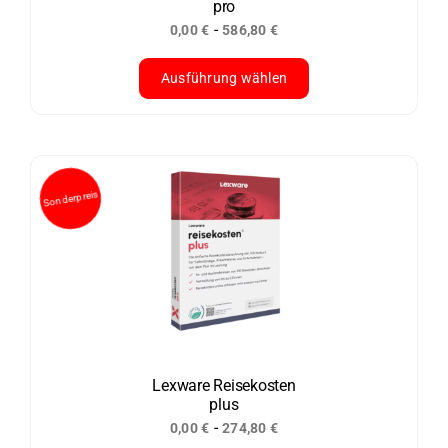
pro
Produktseite
-
0,00
€
586,80
€
gewählt
werden
Ausführung wählen
Dieses
Produkt
weist
mehrere
Varianten
auf.
Die
Optionen
können
auf
der
Lexware Reisekosten
plus
Produktseite
-
0,00
€
274,80
€
gewählt