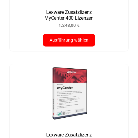
auf
der
Lexware Zusatzlizenz
MyCenter 400 Lizenzen
Produktseite
1.248,00
€
gewählt
werden
Ausführung wählen
Dieses
Produkt
weist
mehrere
Varianten
auf.
Die
Optionen
können
auf
der
Lexware Zusatzlizenz