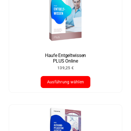
Haufe Entgelt­wissen
PLUS Online
139,25
€
Ausführung wählen
Dieses
Produkt
weist
mehrere
Varianten