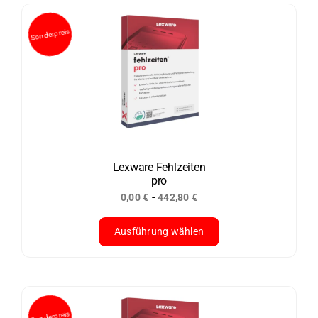
weist
mehrere
Varianten
auf.
Die
Optionen
können
auf
der
Lexware Fehlzeiten
pro
Produktseite
-
0,00
€
442,80
€
gewählt
werden
Ausführung wählen
Dieses
Produkt
weist
mehrere