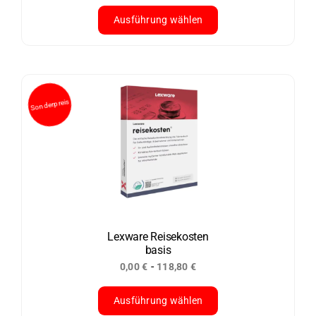
werden
Ausführung wählen
Dieses
Produkt
weist
mehrere
Varianten
auf.
Die
Optionen
können
auf
der
Lexware Reisekosten
basis
Produktseite
-
0,00
€
118,80
€
gewählt
werden
Ausführung wählen