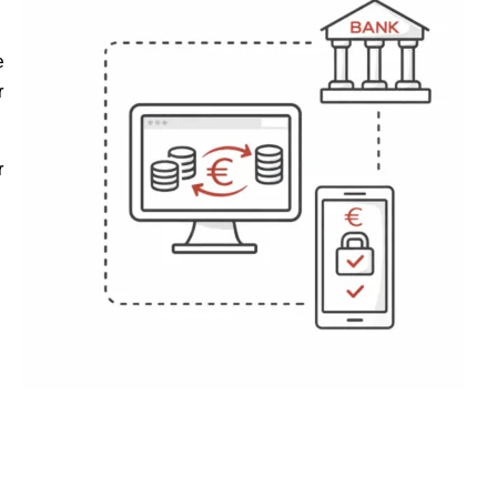
e
r
r