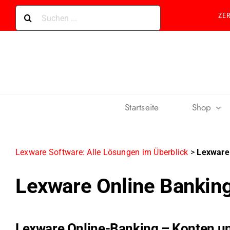
Skip
Suche
ZE
to
nach:
content
Startseite
Shop
Lexware Software: Alle Lösungen im Überblick
>
Lexware
Lexware Online Bankin
Lexware Online-Banking – Konten u