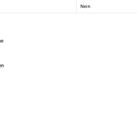
Nein
me
en