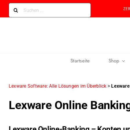
Skip
Suche
ZE
to
nach:
content
Startseite
Shop
Lexware Software: Alle Lösungen im Überblick
>
Lexware
Lexware Online Bankin
Lexware Online-Banking – Konten u