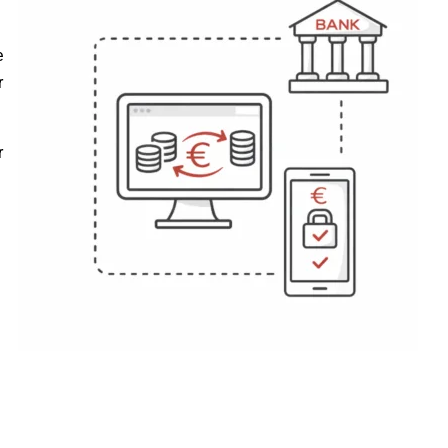
e
r
r