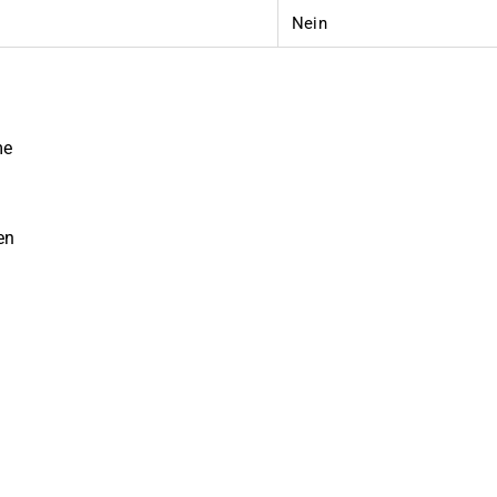
Nein
me
en