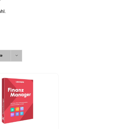
hl.
te