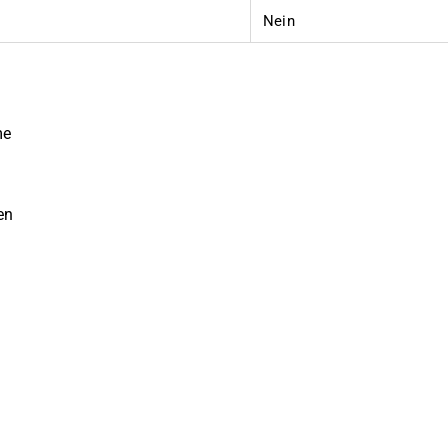
Nein
me
en