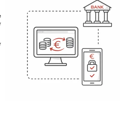
e
r
r