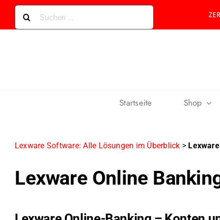
Skip
Suche
ZE
to
nach:
content
Startseite
Shop
Lexware Software: Alle Lösungen im Überblick
>
Lexware
Lexware Online Bankin
Lexware Online-Banking – Konten u