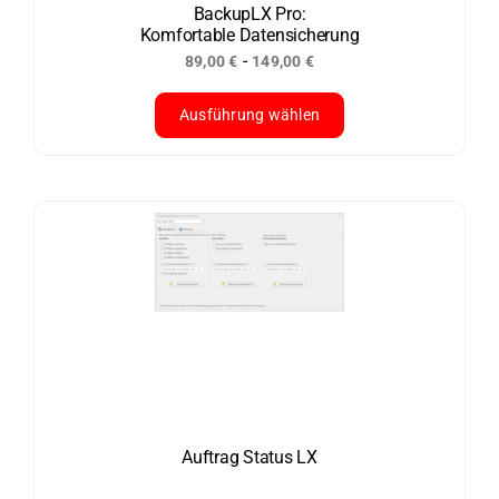
der
BackupLX Pro:
Komfortable Datensicherung
Produktseite
-
89,00
€
149,00
€
gewählt
werden
Ausführung wählen
Dieses
Produkt
weist
mehrere
Varianten
auf.
Die
Optionen
können
auf
der
Auftrag Status LX
Produktseite