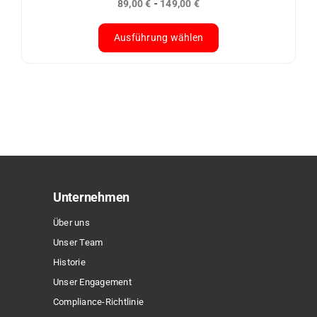
-
89,00
€
149,00
€
gewählt
werden
Ausführung wählen
Dieses
Produkt
weist
mehrere
Varianten
auf.
Die
Optionen
Unternehmen
können
Über uns
auf
Unser Team
der
Historie
Produktseite
Unser Engagement
gewählt
Compliance-Richtlinie
werden