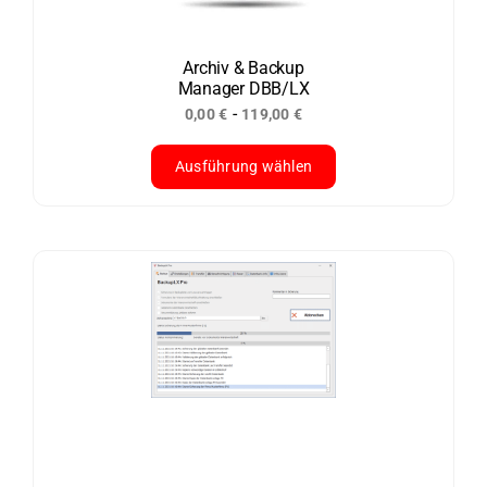
Archiv & Backup
Manager DBB/LX
-
0,00
€
119,00
€
Ausführung wählen
Dieses
Produkt
weist
mehrere
Varianten
auf.
Die
Optionen
können
auf