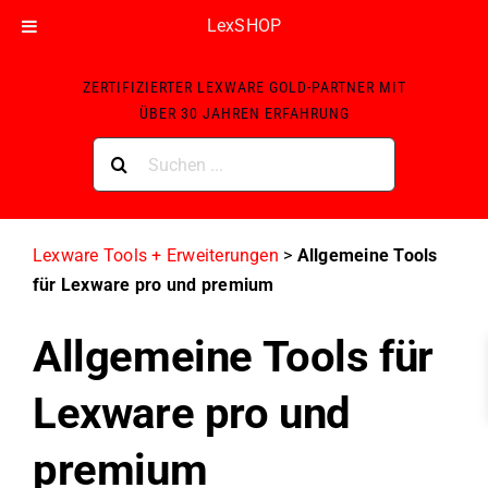
LexSHOP
Skip
ZERTIFIZIERTER LEXWARE GOLD-PARTNER MIT
to
ÜBER 30 JAHREN ERFAHRUNG
content
Suche
nach:
Lexware Tools + Erweiterungen
>
Allgemeine Tools
für Lexware pro und premium
Allgemeine Tools für
Lexware pro und
premium