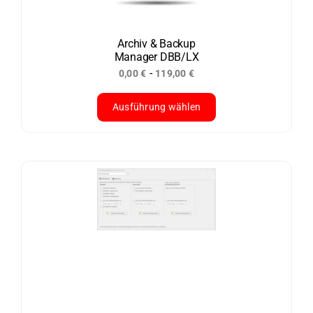
Archiv & Backup
Manager DBB/LX
-
0,00
€
119,00
€
Ausführung wählen
Dieses
Produkt
weist
mehrere
Varianten
auf.
Die
Optionen
können
auf