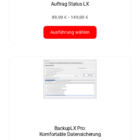
der
Auftrag Status LX
Produktseite
-
89,00
€
149,00
€
gewählt
werden
Ausführung wählen
Dieses
Produkt
weist
mehrere
Varianten
auf.
Die
Optionen
können
auf
der
BackupLX Pro:
Komfortable Datensicherung
Produktseite