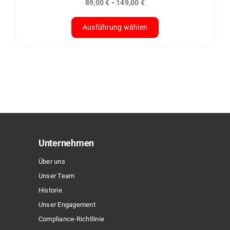
-
89,00
€
149,00
€
gewählt
werden
Ausführung wählen
Dieses
Produkt
weist
mehrere
Varianten
auf.
Die
Optionen
Unternehmen
können
Über uns
auf
Unser Team
der
Historie
Produktseite
Unser Engagement
gewählt
Compliance-Richtlinie
werden