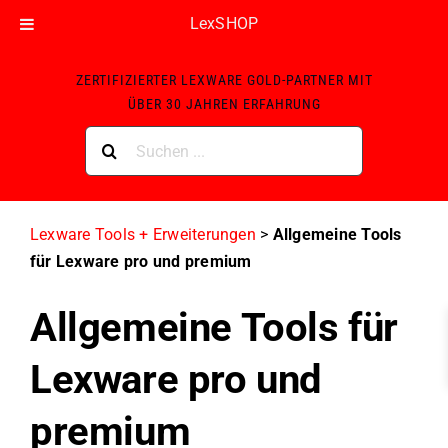
LexSHOP
Skip
ZERTIFIZIERTER LEXWARE GOLD-PARTNER MIT
to
ÜBER 30 JAHREN ERFAHRUNG
content
Suche
nach:
Lexware Tools + Erweiterungen
>
Allgemeine Tools
für Lexware pro und premium
Allgemeine Tools für
Lexware pro und
premium