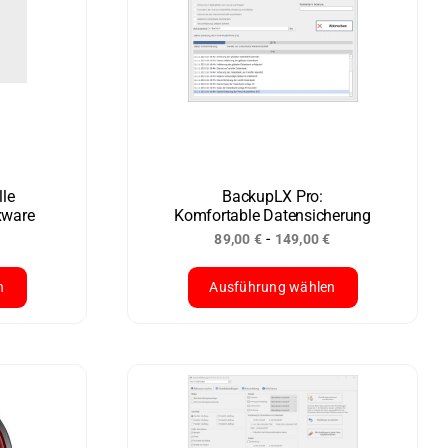
le
BackupLX Pro:
ware
Komfortable Datensicherung
-
89,00
€
149,00
€
n
Ausführung wählen
Dieses
Produkt
weist
mehrere
Varianten