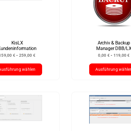
.
auf.
Die
ionen
Optionen
nen
können
auf
der
KisLX
Archiv & Backup
undeninformation
Manager DBB/L
duktseite
Produktseite
-
-
159,00
€
259,00
€
0,00
€
119,00
€
ählt
gewählt
den
werden
Ausführung wählen
Ausführung wähle
ses
Dieses
dukt
Produkt
st
weist
rere
mehrere
ianten
Varianten
.
auf.
Die