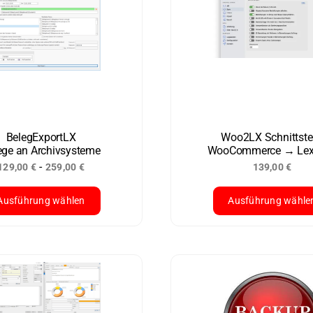
BelegExportLX
Woo2LX Schnittstel
ege an Archivsysteme
WooCommerce → Lex
-
129,00
€
259,00
€
139,00
€
Ausführung wählen
Ausführung wähle
ses
Dieses
dukt
Produkt
st
weist
rere
mehrere
ianten
Varianten