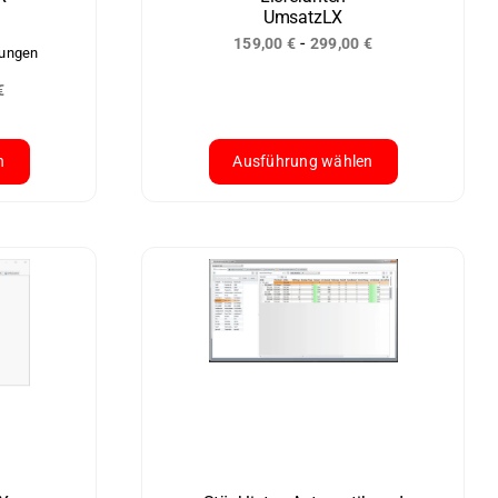
UmsatzLX
Produktseite
-
159,00
€
299,00
€
gewählt
tungen
werden
€
n
Ausführung wählen
Dieses
Produkt
weist
mehrere
Varianten
auf.
Die
Optionen
können
auf