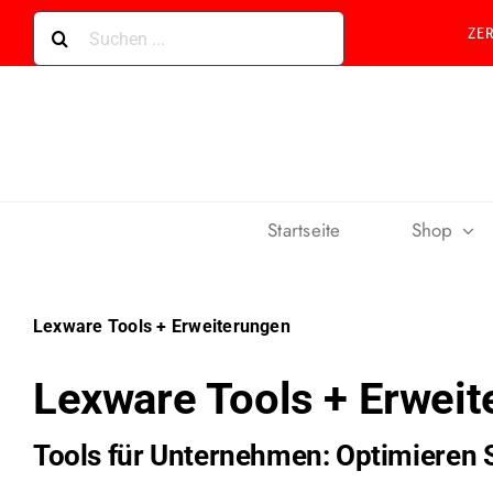
Skip
Suche
ZE
to
nach:
content
Startseite
Shop
Lexware Tools + Erweiterungen
Lexware Tools + Erwei
Tools für Unternehmen: Optimieren S