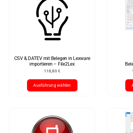
CSV & DATEV mit Belegen in Lexware
importieren – File2Lex
Bel
118,80
€
Ausführung wählen
Dieses
Die
Produkt
Pro
weist
wei
mehrere
meh
Varianten
Var