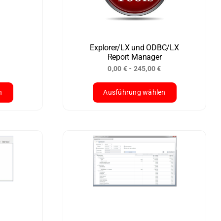
Optionen
können
auf
der
Explorer/LX und ODBC/LX
Report Manager
Produktseite
-
0,00
€
245,00
€
gewählt
werden
n
Ausführung wählen
Dieses
Produkt
weist
mehrere
Varianten
auf.
Die
Optionen
können