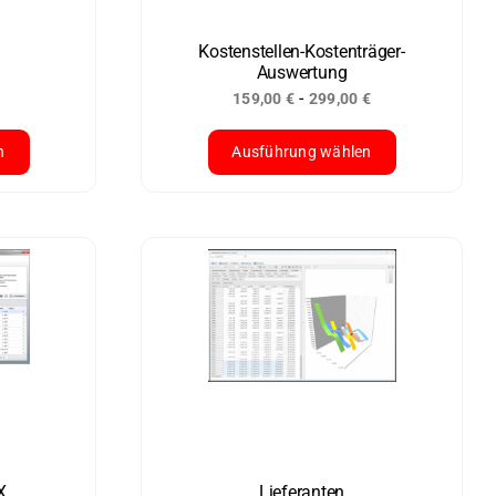
auf
der
Kostenstellen-Kostenträger-
Auswertung
Produktseite
-
159,00
€
299,00
€
gewählt
werden
n
Ausführung wählen
Dieses
Produkt
weist
mehrere
Varianten
auf.
Die
Optionen
können
auf
der
X
Lieferanten