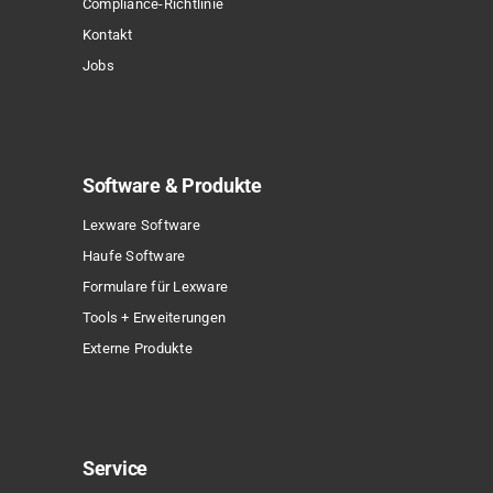
Compliance-Richtlinie
werden
Kontakt
Jobs
Software & Produkte
Lexware Software
Haufe Software
Formulare für Lexware
Tools + Erweiterungen
Externe Produkte
Service