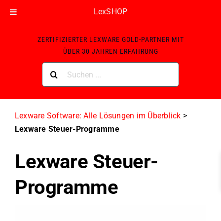
LexSHOP
Skip
ZERTIFIZIERTER LEXWARE GOLD-PARTNER MIT
to
ÜBER 30 JAHREN ERFAHRUNG
content
Suche
nach:
Lexware Software: Alle Lösungen im Überblick
>
Lexware Steuer-Programme
Lexware Steuer-
Programme