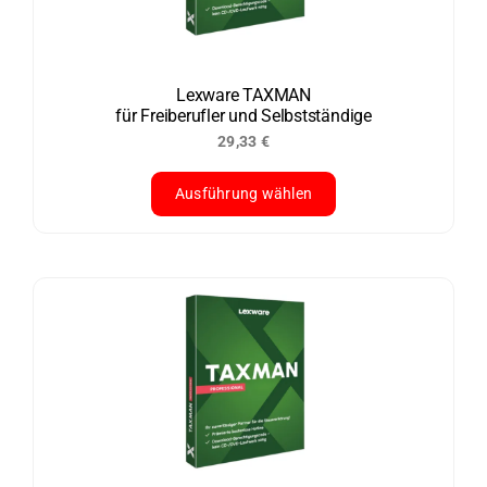
Lexware TAXMAN
für Freiberufler und Selbstständige
29,33
€
Ausführung wählen
Dieses
Produkt
weist
mehrere
Varianten
auf.
Die
Optionen
können