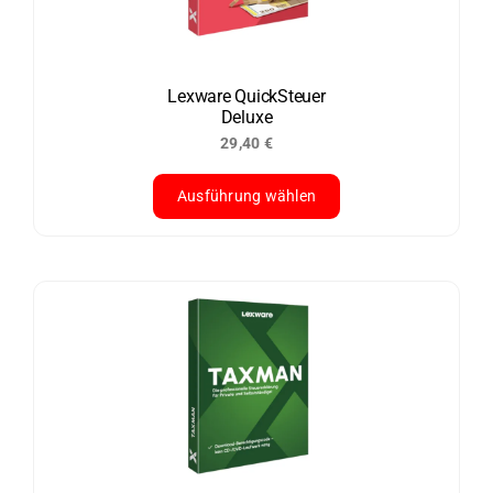
Lexware QuickSteuer
Deluxe
29,40
€
Ausführung wählen
Dieses
Produkt
weist
mehrere
Varianten
auf.
Die
Optionen
können