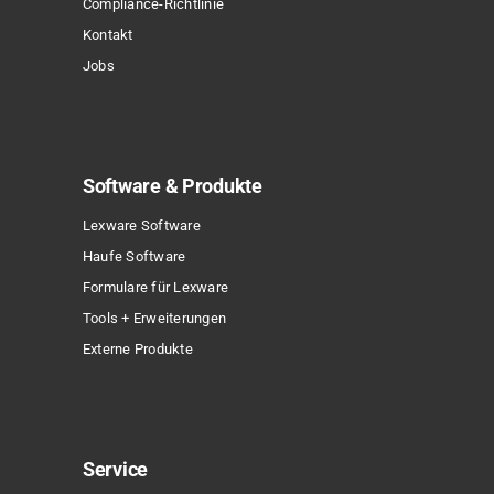
Compliance-Richtlinie
werden
Kontakt
Jobs
Software & Produkte
Lexware Software
Haufe Software
Formulare für Lexware
Tools + Erweiterungen
Externe Produkte
Service