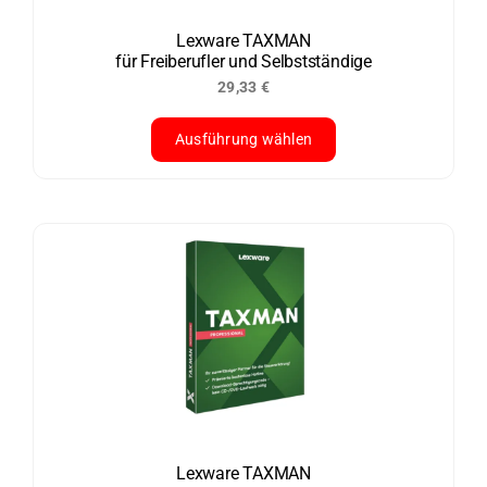
auf
der
Lexware TAXMAN
für Freiberufler und Selbstständige
Produktseite
29,33
€
gewählt
werden
Ausführung wählen
Dieses
Produkt
weist
mehrere
Varianten
auf.
Die
Optionen
können
auf
der
Lexware TAXMAN