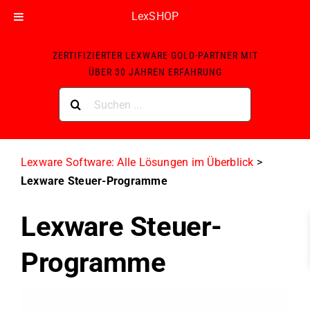
LexSHOP
Skip
ZERTIFIZIERTER LEXWARE GOLD-PARTNER MIT
to
ÜBER 30 JAHREN ERFAHRUNG
content
Suche
nach:
Lexware Software: Alle Lösungen im Überblick
>
Lexware Steuer-Programme
Lexware Steuer-
Programme