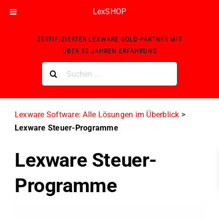
LexSHOP
Skip
ZERTIFIZIERTER LEXWARE GOLD-PARTNER MIT
to
ÜBER 30 JAHREN ERFAHRUNG
content
Suche
nach:
Lexware Software: Alle Lösungen im Überblick
>
Lexware Steuer-Programme
Lexware Steuer-
Programme