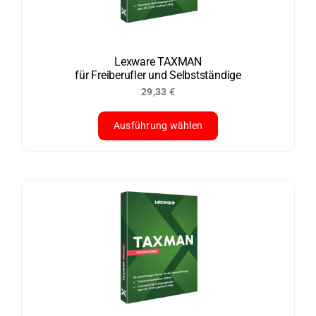
Lexware TAXMAN
für Freiberufler und Selbstständige
29,33
€
Ausführung wählen
Dieses
Produkt
weist
mehrere
Varianten
auf.
Die
Optionen
können