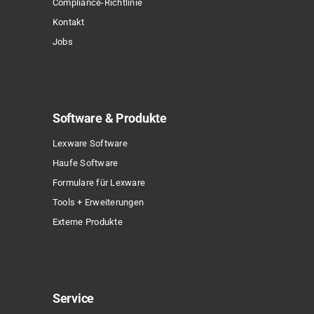
Compliance-Richtlinie
werden
Kontakt
Jobs
Software & Produkte
Lexware Software
Haufe Software
Formulare für Lexware
Tools + Erweiterungen
Externe Produkte
Service