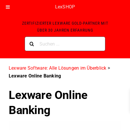
LexSHOP
Skip
ZERTIFIZIERTER LEXWARE GOLD-PARTNER MIT
to
ÜBER 30 JAHREN ERFAHRUNG
content
Suche
nach:
Lexware Software: Alle Lösungen im Überblick
>
Lexware Online Banking
Lexware Online
Banking