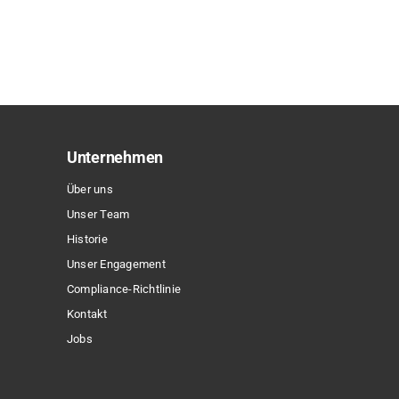
Produkt
weist
mehrere
Varianten
auf.
Die
Optionen
Unternehmen
können
Über uns
auf
Unser Team
der
Historie
Produktseite
Unser Engagement
gewählt
Compliance-Richtlinie
werden
Kontakt
Jobs